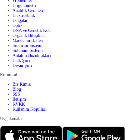
Problemler
Trigonometri
Analitik Geometri
Elektrostatik
Dalgalar
Optik
DNA ve Genetik Kod
Organik Bileşikler
Maddenin Halleri
Sindirim Sistemi
Solunum Sistemi
Anlatım Bozuklukları
Halk Şiiri
Divan Şiiri
Kurumsal
Biz Kimiz
Blog
SSS
İletişim
KVKK
Kullanım Koşulları
Uygulamalar