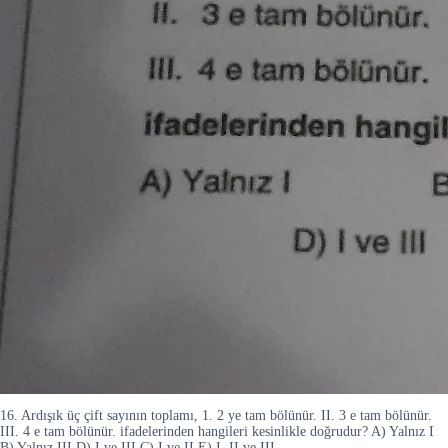
16. Ardışık üç çift sayının toplamı, 1. 2 ye tam bölünür. II. 3 e tam bölünür.
III. 4 e tam bölünür. ifadelerinden hangileri kesinlikle doğrudur? A) Yalnız I
B) Yalnız III D) I ve III C) I ve II E) I, II ve III