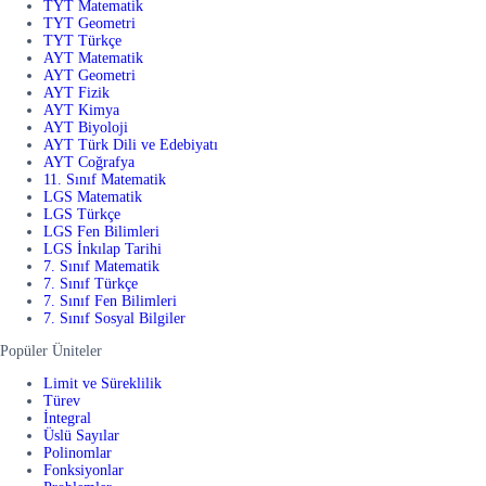
TYT Matematik
TYT Geometri
TYT Türkçe
AYT Matematik
AYT Geometri
AYT Fizik
AYT Kimya
AYT Biyoloji
AYT Türk Dili ve Edebiyatı
AYT Coğrafya
11. Sınıf Matematik
LGS Matematik
LGS Türkçe
LGS Fen Bilimleri
LGS İnkılap Tarihi
7. Sınıf Matematik
7. Sınıf Türkçe
7. Sınıf Fen Bilimleri
7. Sınıf Sosyal Bilgiler
Popüler Üniteler
Limit ve Süreklilik
Türev
İntegral
Üslü Sayılar
Polinomlar
Fonksiyonlar