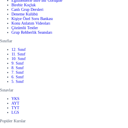
Eğitmenlerle Bire Bir Görüşme
Birebir Koçluk
Canlı Grup Dersleri
Deneme Kulübü
Kişiye Özel Soru Bankası
Konu Anlatım Videoları
Çözümlü Testler
Grup Rehberlik Seansları
Sınıflar
12. Sınıf
11. Sınıf
10. Sınıf
9. Sınıf
8. Sınıf
7. Sınıf
6. Sınıf
5. Sınıf
Sınavlar
YKS
AYT
TYT
LGS
Popüler Kurslar