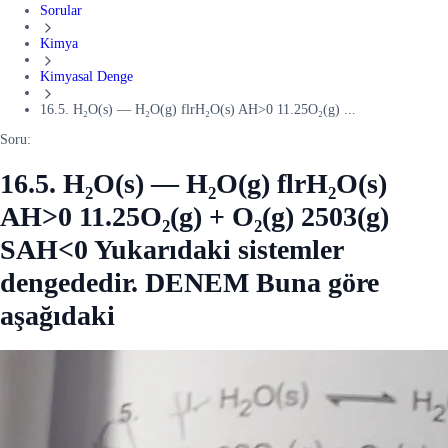
Sorular
Kimya
Kimyasal Denge
16.5. H₂O(s) — H₂O(g) flrH₂O(s) AH>0 11.25O₂(g) ...
Soru:
16.5. H₂O(s) — H₂O(g) flrH₂O(s)
AH>0 11.25O₂(g) + O₂(g) 2503(g)
SAH<0 Yukarıdaki sistemler
dengededir. DENEM Buna göre
aşağıdaki