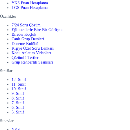
YKS Puan Hesaplama
LGS Puan Hesaplama
Özellikler
7/24 Soru Çözüm
Eğitmenlerle Bire Bir Görüşme
Birebir Koçluk
Canlı Grup Dersleri
Deneme Kulübü
Kişiye Özel Soru Bankası
Konu Anlatım Videoları
Çözümlü Testler
Grup Rehberlik Seansları
Sınıflar
12. Sınıf
11. Sınıf
10. Sınıf
9. Sınıf
8. Sınıf
7. Sınıf
6. Sınıf
5. Sınıf
Sınavlar
YKS