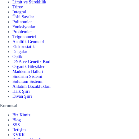
Limit ve Süreklilik
Türev
İntegral
Üslü Sayılar
Polinomlar
Fonksiyonlar
Problemler
Trigonometri
Analitik Geometri
Elektrostatik
Dalgalar
Optik
DNA ve Genetik Kod
Organik Bileşikler
Maddenin Halleri
Sindirim Sistemi
Solunum Sistemi
Anlatım Bozuklukları
Halk Şiiri
Divan Şiiri
Kurumsal
Biz Kimiz
Blog
SSS
İletişim
KVKK