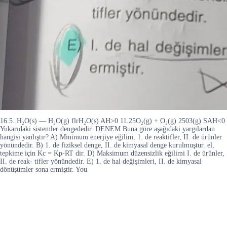
16.5. H₂O(s) — H₂O(g) flrH₂O(s) AH>0 11.25O₂(g) + O₂(g) 2503(g) SAH<0
Yukarıdaki sistemler dengededir. DENEM Buna göre aşağıdaki yargılardan
hangisi yanlıştır? A) Minimum enerjiye eğilim, 1. de reaktifler, II. de ürünler
yönündedir. B) 1. de fiziksel denge, II. de kimyasal denge kurulmuştur. el,
tepkime için Kc = Kp-RT dir. D) Maksimum düzensizlik eğilimi I. de ürünler,
II. de reak- tifler yönündedir. E) 1. de hal değişimleri, II. de kimyasal
dönüşümler sona ermiştir. You