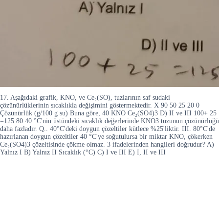
17. Aşağıdaki grafik, KNO, ve Ce₂(SO), tuzlarının saf sudaki
çözünürlüklerinin sıcaklıkla değişimini göstermektedir. X 90 50 25 20 0
Çözünürlük (g/100 g su) Buna göre, 40 KNO Ce₂(SO4)3 D) II ve III 100+ 25
=125 80 40 °C'nin üstündeki sıcaklık değerlerinde KNO3 tuzunun çözünürlüğü
daha fazladır. Q.. 40°C'deki doygun çözeltiler kütlece %25'liktir. III. 80°C'de
hazırlanan doygun çözeltiler 40 °C'ye soğutulursa bir miktar KNO, çökerken
Ce₂(SO4)3 çözeltisinde çökme olmaz. 3 ifadelerinden hangileri doğrudur? A)
Yalnız I B) Yalnız II Sıcaklık (°C) C) I ve III E) I, II ve III