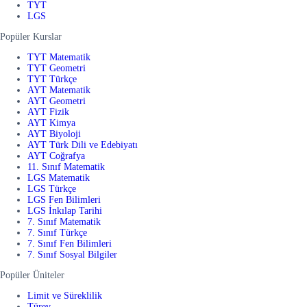
TYT
LGS
Popüler Kurslar
TYT Matematik
TYT Geometri
TYT Türkçe
AYT Matematik
AYT Geometri
AYT Fizik
AYT Kimya
AYT Biyoloji
AYT Türk Dili ve Edebiyatı
AYT Coğrafya
11. Sınıf Matematik
LGS Matematik
LGS Türkçe
LGS Fen Bilimleri
LGS İnkılap Tarihi
7. Sınıf Matematik
7. Sınıf Türkçe
7. Sınıf Fen Bilimleri
7. Sınıf Sosyal Bilgiler
Popüler Üniteler
Limit ve Süreklilik
Türev