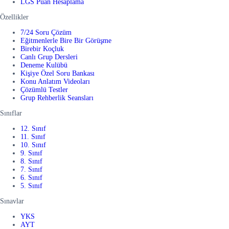
LGS Puan Hesaplama
Özellikler
7/24 Soru Çözüm
Eğitmenlerle Bire Bir Görüşme
Birebir Koçluk
Canlı Grup Dersleri
Deneme Kulübü
Kişiye Özel Soru Bankası
Konu Anlatım Videoları
Çözümlü Testler
Grup Rehberlik Seansları
Sınıflar
12. Sınıf
11. Sınıf
10. Sınıf
9. Sınıf
8. Sınıf
7. Sınıf
6. Sınıf
5. Sınıf
Sınavlar
YKS
AYT