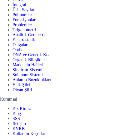
İntegral
Üslü Sayılar
Polinomlar
Fonksiyonlar
Problemler
Trigonometri
Analitik Geometri
Elektrostatik
Dalgalar
Optik
DNA ve Genetik Kod
Organik Bileşikler
Maddenin Halleri
Sindirim Sistemi
Solunum Sistemi
Anlatım Bozuklukları
Halk Şiiri
Divan Şiiri
Kurumsal
Biz Kimiz
Blog
SSS
İletişim
KVKK
Kullanım Koşulları