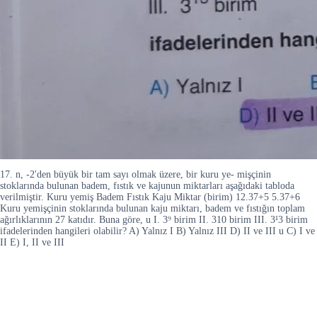
17. n, -2'den büyük bir tam sayı olmak üzere, bir kuru ye- mişçinin
stoklarında bulunan badem, fıstık ve kajunun miktarları aşağıdaki tabloda
verilmiştir. Kuru yemiş Badem Fıstık Kaju Miktar (birim) 12.37+5 5.37+6
Kuru yemişçinin stoklarında bulunan kaju miktarı, badem ve fıstığın toplam
ağırlıklarının 27 katıdır. Buna göre, u I. 3⁹ birim II. 310 birim III. 3¹3 birim
ifadelerinden hangileri olabilir? A) Yalnız I B) Yalnız III D) II ve III u C) I ve
II E) I, II ve III