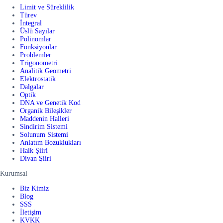
Limit ve Süreklilik
Türev
İntegral
Üslü Sayılar
Polinomlar
Fonksiyonlar
Problemler
Trigonometri
Analitik Geometri
Elektrostatik
Dalgalar
Optik
DNA ve Genetik Kod
Organik Bileşikler
Maddenin Halleri
Sindirim Sistemi
Solunum Sistemi
Anlatım Bozuklukları
Halk Şiiri
Divan Şiiri
Kurumsal
Biz Kimiz
Blog
SSS
İletişim
KVKK