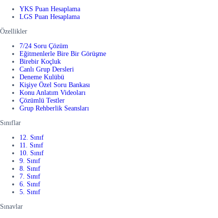
YKS Puan Hesaplama
LGS Puan Hesaplama
Özellikler
7/24 Soru Çözüm
Eğitmenlerle Bire Bir Görüşme
Birebir Koçluk
Canlı Grup Dersleri
Deneme Kulübü
Kişiye Özel Soru Bankası
Konu Anlatım Videoları
Çözümlü Testler
Grup Rehberlik Seansları
Sınıflar
12. Sınıf
11. Sınıf
10. Sınıf
9. Sınıf
8. Sınıf
7. Sınıf
6. Sınıf
5. Sınıf
Sınavlar