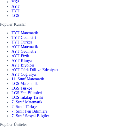
YKS
AYT
TYT
LGS
Popüler Kurslar
TYT Matematik
TYT Geometri
TYT Türkçe
AYT Matematik
AYT Geometri
AYT Fizik
AYT Kimya
AYT Biyoloji
AYT Türk Dili ve Edebiyatı
AYT Coğrafya
11. Sınıf Matematik
LGS Matematik
LGS Türkçe
LGS Fen Bilimleri
LGS İnkılap Tarihi
7. Sınıf Matematik
7. Sınıf Türkçe
7. Sınıf Fen Bilimleri
7. Sınıf Sosyal Bilgiler
Popüler Üniteler