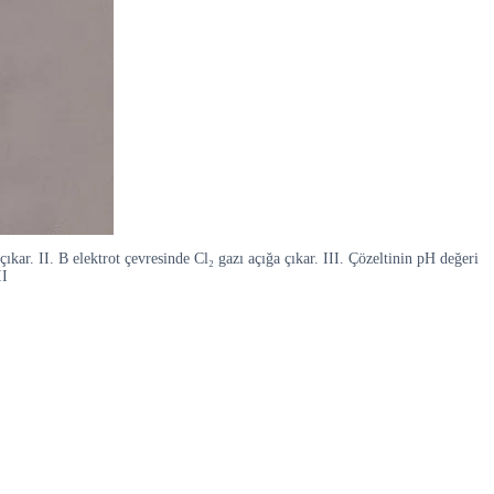
kar. II. B elektrot çevresinde Cl₂ gazı açığa çıkar. III. Çözeltinin pH değeri
II