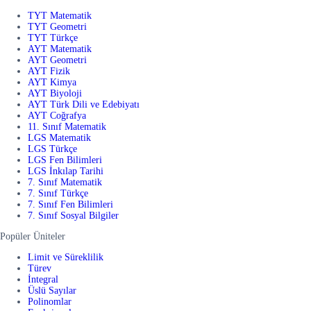
TYT Matematik
TYT Geometri
TYT Türkçe
AYT Matematik
AYT Geometri
AYT Fizik
AYT Kimya
AYT Biyoloji
AYT Türk Dili ve Edebiyatı
AYT Coğrafya
11. Sınıf Matematik
LGS Matematik
LGS Türkçe
LGS Fen Bilimleri
LGS İnkılap Tarihi
7. Sınıf Matematik
7. Sınıf Türkçe
7. Sınıf Fen Bilimleri
7. Sınıf Sosyal Bilgiler
Popüler Üniteler
Limit ve Süreklilik
Türev
İntegral
Üslü Sayılar
Polinomlar