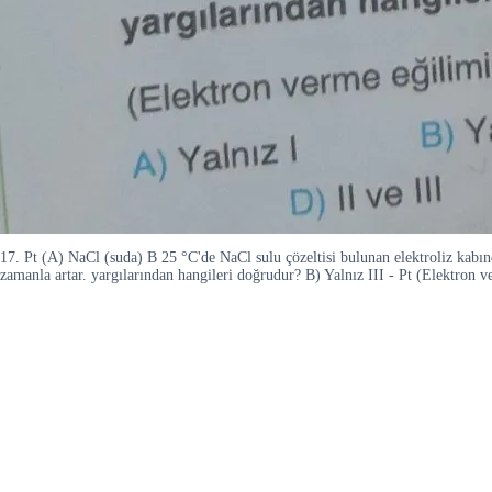
17. Pt (A) NaCl (suda) B 25 °C'de NaCl sulu çözeltisi bulunan elektroliz kabında
zamanla artar. yargılarından hangileri doğrudur? B) Yalnız III - Pt (Elektron v