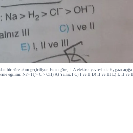
n bir süre akım geçiriliyor. Buna göre, I. A elektrot çevresinde H₂ gazı açığa çı
erme eğilimi: Na> H₂> C > OH) A) Yalnız I C) I ve II D) II ve III E) I, II ve I