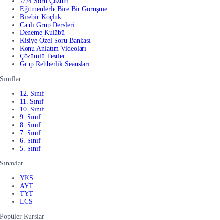
7/24 Soru Çözüm
Eğitmenlerle Bire Bir Görüşme
Birebir Koçluk
Canlı Grup Dersleri
Deneme Kulübü
Kişiye Özel Soru Bankası
Konu Anlatım Videoları
Çözümlü Testler
Grup Rehberlik Seansları
Sınıflar
12. Sınıf
11. Sınıf
10. Sınıf
9. Sınıf
8. Sınıf
7. Sınıf
6. Sınıf
5. Sınıf
Sınavlar
YKS
AYT
TYT
LGS
Popüler Kurslar