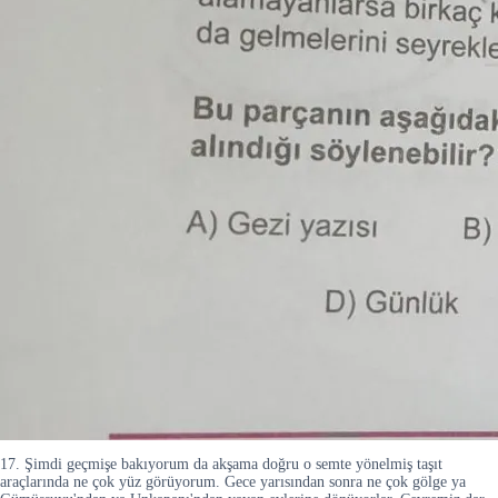
17. Şimdi geçmişe bakıyorum da akşama doğru o semte yönelmiş taşıt
araçlarında ne çok yüz görüyorum. Gece yarısından sonra ne çok gölge ya