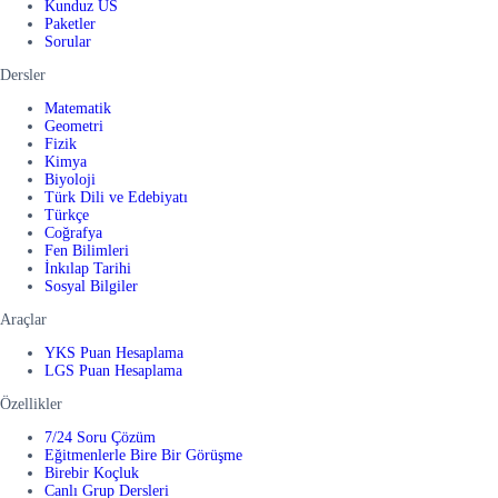
Kunduz US
Paketler
Sorular
Dersler
Matematik
Geometri
Fizik
Kimya
Biyoloji
Türk Dili ve Edebiyatı
Türkçe
Coğrafya
Fen Bilimleri
İnkılap Tarihi
Sosyal Bilgiler
Araçlar
YKS Puan Hesaplama
LGS Puan Hesaplama
Özellikler
7/24 Soru Çözüm
Eğitmenlerle Bire Bir Görüşme
Birebir Koçluk
Canlı Grup Dersleri