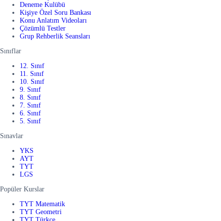
Deneme Kulübü
Kişiye Özel Soru Bankası
Konu Anlatım Videoları
Çözümlü Testler
Grup Rehberlik Seansları
Sınıflar
12. Sınıf
11. Sınıf
10. Sınıf
9. Sınıf
8. Sınıf
7. Sınıf
6. Sınıf
5. Sınıf
Sınavlar
YKS
AYT
TYT
LGS
Popüler Kurslar
TYT Matematik
TYT Geometri
TYT Türkçe