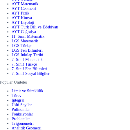
AYT Matematik
AYT Geometri
AYT Fizik
AYT Kimya
AYT Biyoloji
AYT Türk Dili ve Edebiyatı
AYT Coğrafya
11. Sınıf Matematik
LGS Matematik
LGS Türkçe
LGS Fen Bilimleri
LGS İnkılap Tarihi
7. Sınıf Matematik
7. Sınıf Türkçe
7. Sınıf Fen Bilimleri
7. Sınıf Sosyal Bilgiler
Popüler Üniteler
Limit ve Süreklilik
Türev
İntegral
Üslü Sayılar
Polinomlar
Fonksiyonlar
Problemler
Trigonometri
Analitik Geometri