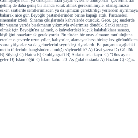
Gümüşsuyu'ndan ya Unkapanı'ndan yayan evlerine dönüyorlar. Çevremiz dar
gelmiş de daha geniş bir alanda soluk almak gereksinimiyle, olanağımızca
erken saatlerde semtlerimizden ya da işimizin gerektirdiği yerlerden sıyrılmaya
bakarak nice gün Beyoğlu pastanelerinden birine kapağı attık. Pastaneleri
sinemalar izledi. Sinema çıkışlarında kahvelerde oturduk. Gece, geç saatlerde
bir yaşamı yarıda bırakmanın yıkımıyla evlerimize döndük. Sanki sanatçı
olmak için Beyoğlu'na gelmek, o kahvelerdeki küçük kalabalıklara sanatçı,
kişiliğini onaylatmak gerekiyordu. Bu türden bir onay almanın mutluluğuna
erenler o çevrede uzun yıllar, kalıyorlar, alamayanlarsa birkaç kez göründükten
sonra yitiyorlar ya da gelmelerini seyrekleştiriyorlardı. Bu parçanın aşağıdaki
metin türlerinin hangisinden alındığı söylenebilir? A) Gezi yazısı D) Günlük
B) Söyleşi C) Hatıra E) Otobiyografi B) Anlat ulusla kayn: C) "Olus aşam
geler D) Islam öğüt E) İslam kahra 20. Aşağıdal destanla A) Bozkur C) Oğuz