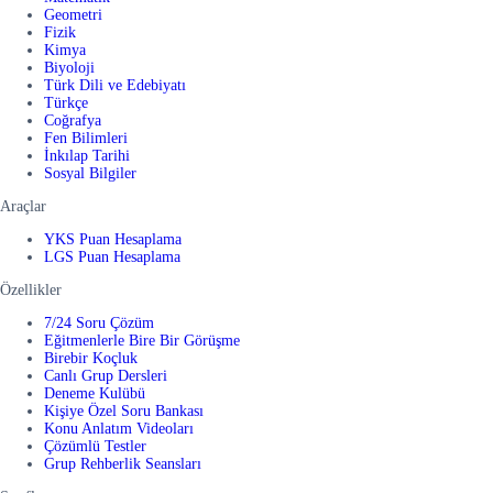
Geometri
Fizik
Kimya
Biyoloji
Türk Dili ve Edebiyatı
Türkçe
Coğrafya
Fen Bilimleri
İnkılap Tarihi
Sosyal Bilgiler
Araçlar
YKS Puan Hesaplama
LGS Puan Hesaplama
Özellikler
7/24 Soru Çözüm
Eğitmenlerle Bire Bir Görüşme
Birebir Koçluk
Canlı Grup Dersleri
Deneme Kulübü
Kişiye Özel Soru Bankası
Konu Anlatım Videoları
Çözümlü Testler
Grup Rehberlik Seansları