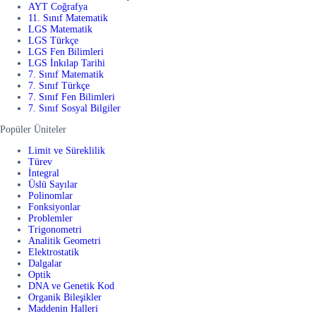
AYT Coğrafya
11. Sınıf Matematik
LGS Matematik
LGS Türkçe
LGS Fen Bilimleri
LGS İnkılap Tarihi
7. Sınıf Matematik
7. Sınıf Türkçe
7. Sınıf Fen Bilimleri
7. Sınıf Sosyal Bilgiler
Popüler Üniteler
Limit ve Süreklilik
Türev
İntegral
Üslü Sayılar
Polinomlar
Fonksiyonlar
Problemler
Trigonometri
Analitik Geometri
Elektrostatik
Dalgalar
Optik
DNA ve Genetik Kod
Organik Bileşikler
Maddenin Halleri