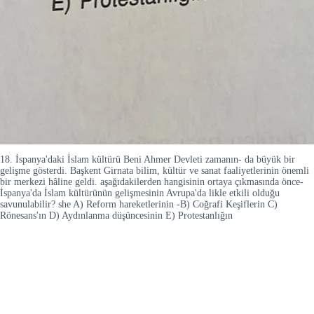
18. İspanya'daki İslam kültürü Beni Ahmer Devleti zamanın- da büyük bir
gelişme gösterdi. Başkent Girnata bilim, kültür ve sanat faaliyetlerinin önemli
bir merkezi hâline geldi. aşağıdakilerden hangisinin ortaya çıkmasında önce-
İspanya'da İslam kültürünün gelişmesinin Avrupa'da likle etkili olduğu
savunulabilir? she A) Reform hareketlerinin -B) Coğrafi Keşiflerin C)
Rönesans'ın D) Aydınlanma düşüncesinin E) Protestanlığın