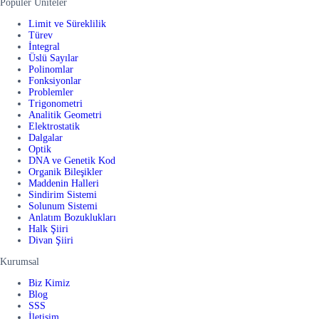
Popüler Üniteler
Limit ve Süreklilik
Türev
İntegral
Üslü Sayılar
Polinomlar
Fonksiyonlar
Problemler
Trigonometri
Analitik Geometri
Elektrostatik
Dalgalar
Optik
DNA ve Genetik Kod
Organik Bileşikler
Maddenin Halleri
Sindirim Sistemi
Solunum Sistemi
Anlatım Bozuklukları
Halk Şiiri
Divan Şiiri
Kurumsal
Biz Kimiz
Blog
SSS
İletişim