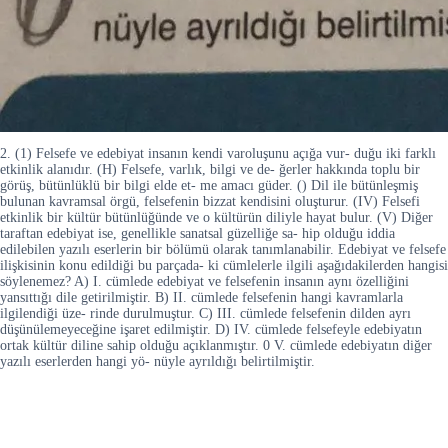
2. (1) Felsefe ve edebiyat insanın kendi varoluşunu açığa vur- duğu iki farklı
etkinlik alanıdır. (H) Felsefe, varlık, bilgi ve de- ğerler hakkında toplu bir
görüş, bütünlüklü bir bilgi elde et- me amacı güder. () Dil ile bütünleşmiş
bulunan kavramsal örgü, felsefenin bizzat kendisini oluşturur. (IV) Felsefi
etkinlik bir kültür bütünlüğünde ve o kültürün diliyle hayat bulur. (V) Diğer
taraftan edebiyat ise, genellikle sanatsal güzelliğe sa- hip olduğu iddia
edilebilen yazılı eserlerin bir bölümü olarak tanımlanabilir. Edebiyat ve felsefe
ilişkisinin konu edildiği bu parçada- ki cümlelerle ilgili aşağıdakilerden hangisi
söylenemez? A) I. cümlede edebiyat ve felsefenin insanın aynı özelliğini
yansıttığı dile getirilmiştir. B) II. cümlede felsefenin hangi kavramlarla
ilgilendiği üze- rinde durulmuştur. C) III. cümlede felsefenin dilden ayrı
düşünülemeyeceğine işaret edilmiştir. D) IV. cümlede felsefeyle edebiyatın
ortak kültür diline sahip olduğu açıklanmıştır. 0 V. cümlede edebiyatın diğer
yazılı eserlerden hangi yö- nüyle ayrıldığı belirtilmiştir.