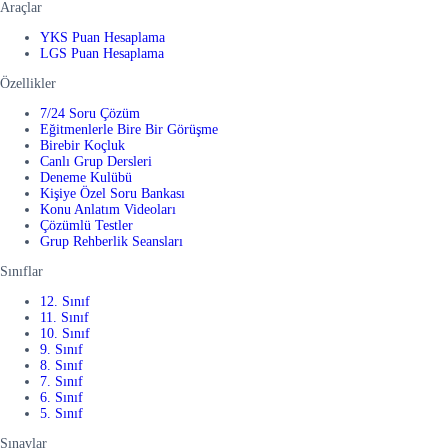
Araçlar
YKS Puan Hesaplama
LGS Puan Hesaplama
Özellikler
7/24 Soru Çözüm
Eğitmenlerle Bire Bir Görüşme
Birebir Koçluk
Canlı Grup Dersleri
Deneme Kulübü
Kişiye Özel Soru Bankası
Konu Anlatım Videoları
Çözümlü Testler
Grup Rehberlik Seansları
Sınıflar
12. Sınıf
11. Sınıf
10. Sınıf
9. Sınıf
8. Sınıf
7. Sınıf
6. Sınıf
5. Sınıf
Sınavlar