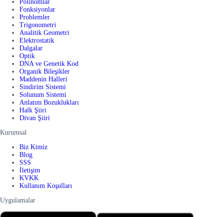
Polinomlar
Fonksiyonlar
Problemler
Trigonometri
Analitik Geometri
Elektrostatik
Dalgalar
Optik
DNA ve Genetik Kod
Organik Bileşikler
Maddenin Halleri
Sindirim Sistemi
Solunum Sistemi
Anlatım Bozuklukları
Halk Şiiri
Divan Şiiri
Kurumsal
Biz Kimiz
Blog
SSS
İletişim
KVKK
Kullanım Koşulları
Uygulamalar