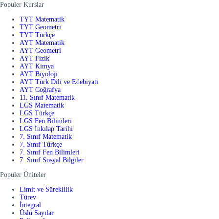
Popüler Kurslar
TYT Matematik
TYT Geometri
TYT Türkçe
AYT Matematik
AYT Geometri
AYT Fizik
AYT Kimya
AYT Biyoloji
AYT Türk Dili ve Edebiyatı
AYT Coğrafya
11. Sınıf Matematik
LGS Matematik
LGS Türkçe
LGS Fen Bilimleri
LGS İnkılap Tarihi
7. Sınıf Matematik
7. Sınıf Türkçe
7. Sınıf Fen Bilimleri
7. Sınıf Sosyal Bilgiler
Popüler Üniteler
Limit ve Süreklilik
Türev
İntegral
Üslü Sayılar