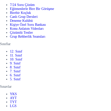
7/24 Soru Çözüm
Eğitmenlerle Bire Bir Görüşme
Birebir Koçluk
Canlı Grup Dersleri
Deneme Kulübü
Kişiye Özel Soru Bankası
Konu Anlatım Videoları
Çözümlü Testler
Grup Rehberlik Seansları
Sınıflar
12. Sınıf
11. Sınıf
10. Sınıf
9. Sınıf
8. Sınıf
7. Sınıf
6. Sınıf
5. Sınıf
Sınavlar
YKS
AYT
TYT
LGS