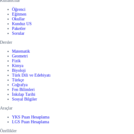
Kullanıcılar
Öğrenci
Eğitmen
Okullar
Kunduz US
Paketler
Sorular
Dersler
Matematik
Geometri
Fizik
Kimya
Biyoloji
Türk Dili ve Edebiyatı
Türkçe
Coğrafya
Fen Bilimleri
İnkılap Tarihi
Sosyal Bilgiler
Araçlar
YKS Puan Hesaplama
LGS Puan Hesaplama
Özellikler