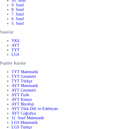
10. Sınıf
9. Sınıf
8. Sınıf
7. Sınıf
6. Sınıf
5. Sınıf
Sınavlar
YKS
AYT
TYT
LGS
Popüler Kurslar
TYT Matematik
TYT Geometri
TYT Türkçe
AYT Matematik
AYT Geometri
AYT Fizik
AYT Kimya
AYT Biyoloji
AYT Türk Dili ve Edebiyatı
AYT Coğrafya
11. Sınıf Matematik
LGS Matematik
LGS Türkçe