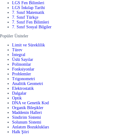
LGS Fen Bilimleri
LGS İnkılap Tarihi
7. Sınıf Matematik
7. Sınıf Türkçe
7. Sınıf Fen Bilimleri
7. Sınıf Sosyal Bilgiler
Popüler Üniteler
Limit ve Süreklilik
Türev
İntegral
Üslü Sayılar
Polinomlar
Fonksiyonlar
Problemler
Trigonometri
Analitik Geometri
Elektrostatik
Dalgalar
Optik
DNA ve Genetik Kod
Organik Bileşikler
Maddenin Halleri
Sindirim Sistemi
Solunum Sistemi
Anlatım Bozuklukları
Halk Şiiri