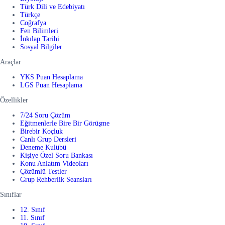
Türk Dili ve Edebiyatı
Türkçe
Coğrafya
Fen Bilimleri
İnkılap Tarihi
Sosyal Bilgiler
Araçlar
YKS Puan Hesaplama
LGS Puan Hesaplama
Özellikler
7/24 Soru Çözüm
Eğitmenlerle Bire Bir Görüşme
Birebir Koçluk
Canlı Grup Dersleri
Deneme Kulübü
Kişiye Özel Soru Bankası
Konu Anlatım Videoları
Çözümlü Testler
Grup Rehberlik Seansları
Sınıflar
12. Sınıf
11. Sınıf