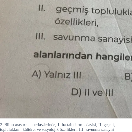
2. Bilim araştırma merkezlerinde; 1. hastalıkların tedavisi, II. geçmiş
toplulukların kültürel ve sosyolojik özellikleri, III. savunma sanayisi