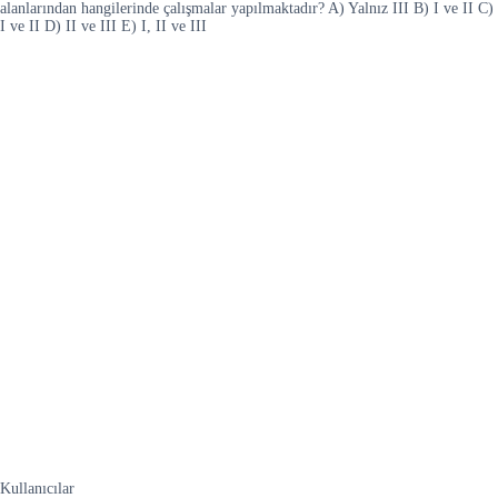
alanlarından hangilerinde çalışmalar yapılmaktadır? A) Yalnız III B) I ve II C)
I ve II D) II ve III E) I, II ve III
Kullanıcılar