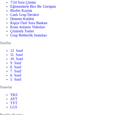
7/24 Soru Çözüm
Eğitmenlerle Bire Bir Görüşme
Birebir Koçluk
Canlı Grup Dersleri
Deneme Kulübü
Kişiye Özel Soru Bankası
Konu Anlatım Videoları
Çözümlü Testler
Grup Rehberlik Seansları
Sınıflar
12. Sınıf
11. Sınıf
10. Sınıf
9. Sınıf
8. Sınıf
7. Sınıf
6. Sınıf
5. Sınıf
Sınavlar
YKS
AYT
TYT
LGS
Popüler Kurslar