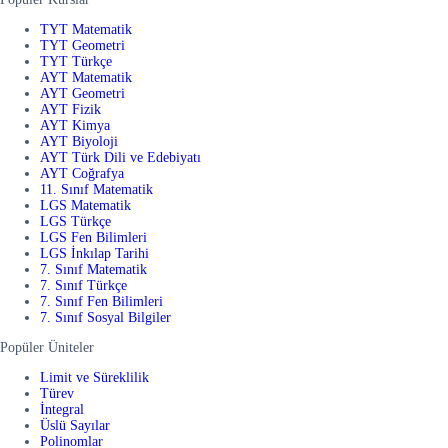
TYT Matematik
TYT Geometri
TYT Türkçe
AYT Matematik
AYT Geometri
AYT Fizik
AYT Kimya
AYT Biyoloji
AYT Türk Dili ve Edebiyatı
AYT Coğrafya
11. Sınıf Matematik
LGS Matematik
LGS Türkçe
LGS Fen Bilimleri
LGS İnkılap Tarihi
7. Sınıf Matematik
7. Sınıf Türkçe
7. Sınıf Fen Bilimleri
7. Sınıf Sosyal Bilgiler
Popüler Üniteler
Limit ve Süreklilik
Türev
İntegral
Üslü Sayılar
Polinomlar