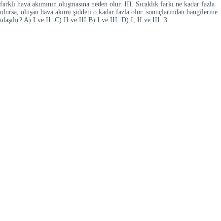
farklı hava akımının oluşmasına neden olur. III. Sıcaklık farkı ne kadar fazla
olursa, oluşan hava akımı şiddeti o kadar fazla olur. sonuçlarından hangilerine
ulaşılır? A) I ve II. C) II ve III B) I ve III. D) I, II ve III. 3.