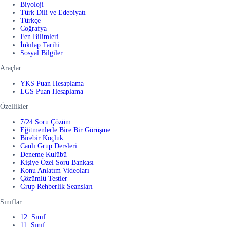
Biyoloji
Türk Dili ve Edebiyatı
Türkçe
Coğrafya
Fen Bilimleri
İnkılap Tarihi
Sosyal Bilgiler
Araçlar
YKS Puan Hesaplama
LGS Puan Hesaplama
Özellikler
7/24 Soru Çözüm
Eğitmenlerle Bire Bir Görüşme
Birebir Koçluk
Canlı Grup Dersleri
Deneme Kulübü
Kişiye Özel Soru Bankası
Konu Anlatım Videoları
Çözümlü Testler
Grup Rehberlik Seansları
Sınıflar
12. Sınıf
11. Sınıf