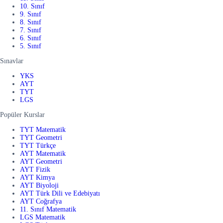
10. Sınıf
9. Sınıf
8. Sınıf
7. Sınıf
6. Sınıf
5. Sınıf
Sınavlar
YKS
AYT
TYT
LGS
Popüler Kurslar
TYT Matematik
TYT Geometri
TYT Türkçe
AYT Matematik
AYT Geometri
AYT Fizik
AYT Kimya
AYT Biyoloji
AYT Türk Dili ve Edebiyatı
AYT Coğrafya
11. Sınıf Matematik
LGS Matematik