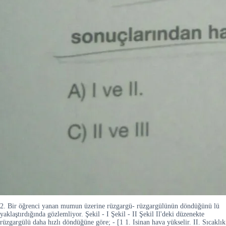
2. Bir öğrenci yanan mumun üzerine rüzgargü- rüzgargülünün döndüğünü lü
yaklaştırdığında gözlemliyor. Şekil - I Şekil - II Şekil Il'deki düzenekte
rüzgargülü daha hızlı döndüğüne göre; - [1 1. Isinan hava yükselir. II. Sıcaklık