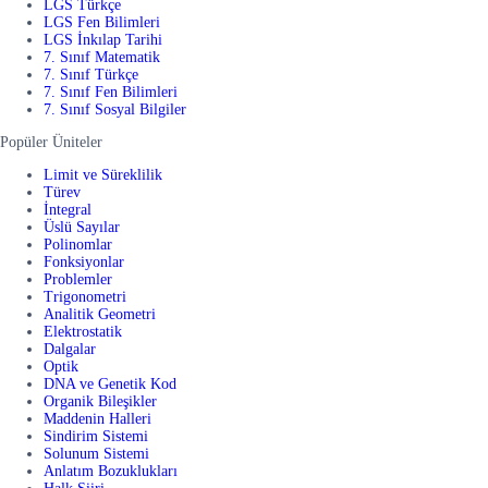
LGS Türkçe
LGS Fen Bilimleri
LGS İnkılap Tarihi
7. Sınıf Matematik
7. Sınıf Türkçe
7. Sınıf Fen Bilimleri
7. Sınıf Sosyal Bilgiler
Popüler Üniteler
Limit ve Süreklilik
Türev
İntegral
Üslü Sayılar
Polinomlar
Fonksiyonlar
Problemler
Trigonometri
Analitik Geometri
Elektrostatik
Dalgalar
Optik
DNA ve Genetik Kod
Organik Bileşikler
Maddenin Halleri
Sindirim Sistemi
Solunum Sistemi
Anlatım Bozuklukları