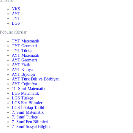
Sınavlar
YKS
AYT
TYT
LGS
Popüler Kurslar
TYT Matematik
TYT Geometri
TYT Türkçe
AYT Matematik
AYT Geometri
AYT Fizik
AYT Kimya
AYT Biyoloji
AYT Türk Dili ve Edebiyatı
AYT Coğrafya
11. Sınıf Matematik
LGS Matematik
LGS Türkçe
LGS Fen Bilimleri
LGS İnkılap Tarihi
7. Sınıf Matematik
7. Sınıf Türkçe
7. Sınıf Fen Bilimleri
7. Sınıf Sosyal Bilgiler