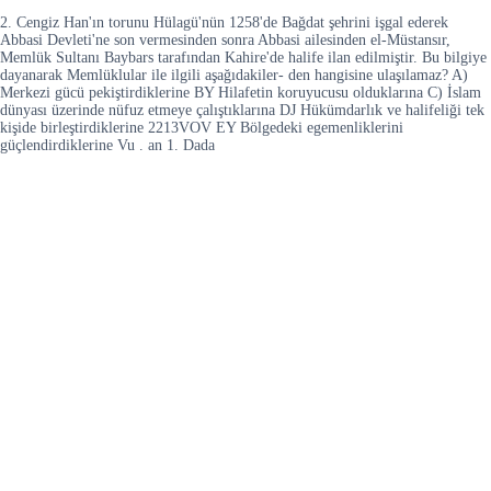
2. Cengiz Han'ın torunu Hülagü'nün 1258'de Bağdat şehrini işgal ederek
Abbasi Devleti'ne son vermesinden sonra Abbasi ailesinden el-Müstansır,
Memlük Sultanı Baybars tarafından Kahire'de halife ilan edilmiştir. Bu bilgiye
dayanarak Memlüklular ile ilgili aşağıdakiler- den hangisine ulaşılamaz? A)
Merkezi gücü pekiştirdiklerine BY Hilafetin koruyucusu olduklarına C) İslam
dünyası üzerinde nüfuz etmeye çalıştıklarına DJ Hükümdarlık ve halifeliği tek
kişide birleştirdiklerine 2213VOV EY Bölgedeki egemenliklerini
güçlendirdiklerine Vu . an 1. Dada