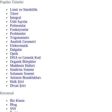
Popüler Üniteler
Limit ve Süreklilik
Türev
İntegral
Üslü Sayılar
Polinomlar
Fonksiyonlar
Problemler
Trigonometri
Analitik Geometri
Elektrostatik
Dalgalar
Optik
DNA ve Genetik Kod
Organik Bileşikler
Maddenin Halleri
Sindirim Sistemi
Solunum Sistemi
Anlatım Bozuklukları
Halk Şiiri
Divan Şiiri
Kurumsal
Biz Kimiz
Blog
SSS