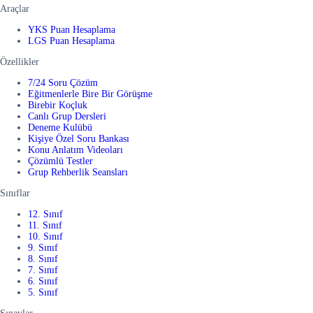
Araçlar
YKS Puan Hesaplama
LGS Puan Hesaplama
Özellikler
7/24 Soru Çözüm
Eğitmenlerle Bire Bir Görüşme
Birebir Koçluk
Canlı Grup Dersleri
Deneme Kulübü
Kişiye Özel Soru Bankası
Konu Anlatım Videoları
Çözümlü Testler
Grup Rehberlik Seansları
Sınıflar
12. Sınıf
11. Sınıf
10. Sınıf
9. Sınıf
8. Sınıf
7. Sınıf
6. Sınıf
5. Sınıf