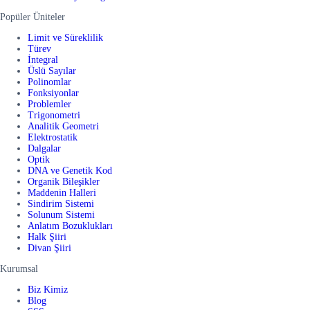
Popüler Üniteler
Limit ve Süreklilik
Türev
İntegral
Üslü Sayılar
Polinomlar
Fonksiyonlar
Problemler
Trigonometri
Analitik Geometri
Elektrostatik
Dalgalar
Optik
DNA ve Genetik Kod
Organik Bileşikler
Maddenin Halleri
Sindirim Sistemi
Solunum Sistemi
Anlatım Bozuklukları
Halk Şiiri
Divan Şiiri
Kurumsal
Biz Kimiz
Blog