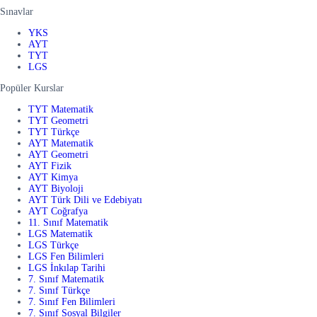
Sınavlar
YKS
AYT
TYT
LGS
Popüler Kurslar
TYT Matematik
TYT Geometri
TYT Türkçe
AYT Matematik
AYT Geometri
AYT Fizik
AYT Kimya
AYT Biyoloji
AYT Türk Dili ve Edebiyatı
AYT Coğrafya
11. Sınıf Matematik
LGS Matematik
LGS Türkçe
LGS Fen Bilimleri
LGS İnkılap Tarihi
7. Sınıf Matematik
7. Sınıf Türkçe
7. Sınıf Fen Bilimleri
7. Sınıf Sosyal Bilgiler