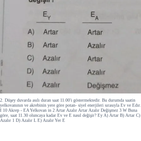
2. Düşey duvarda asılı duran saat 11.00'i göstermektedir. Bu durumda saatin
yelkovanının ve akrebinin yere göre potan- siyel enerjileri sırasıyla Ev ve Edır.
I 10 Akrep - EA Yelkovan in 2 Artar Azalır Artar Azalır Değişmez 3 W Buna
göre, saat 11.30 oluncaya kadar Ev ve E nasıl değişir? Ey A) Artar B) Artar C)
Azalır 1 D) Azalır L E) Azalır Yer E