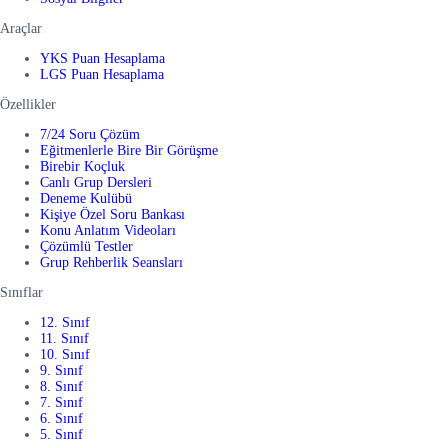
Araçlar
YKS Puan Hesaplama
LGS Puan Hesaplama
Özellikler
7/24 Soru Çözüm
Eğitmenlerle Bire Bir Görüşme
Birebir Koçluk
Canlı Grup Dersleri
Deneme Kulübü
Kişiye Özel Soru Bankası
Konu Anlatım Videoları
Çözümlü Testler
Grup Rehberlik Seansları
Sınıflar
12. Sınıf
11. Sınıf
10. Sınıf
9. Sınıf
8. Sınıf
7. Sınıf
6. Sınıf
5. Sınıf