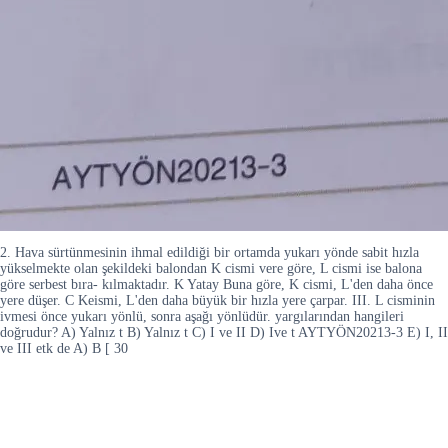
2. Hava sürtünmesinin ihmal edildiği bir ortamda yukarı yönde sabit hızla
yükselmekte olan şekildeki balondan K cismi vere göre, L cismi ise balona
göre serbest bıra- kılmaktadır. K Yatay Buna göre, K cismi, L'den daha önce
yere düşer. C Keismi, L'den daha büyük bir hızla yere çarpar. III. L cisminin
ivmesi önce yukarı yönlü, sonra aşağı yönlüdür. yargılarından hangileri
doğrudur? A) Yalnız t B) Yalnız t C) I ve II D) Ive t AYTYÖN20213-3 E) I, II
ve III etk de A) B [ 30