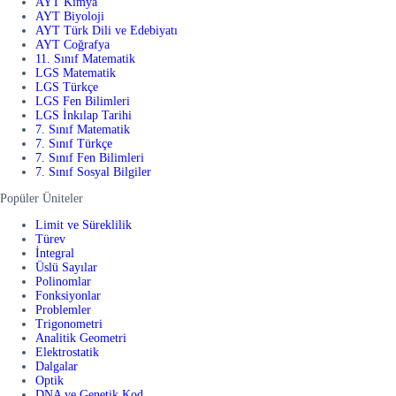
AYT Kimya
AYT Biyoloji
AYT Türk Dili ve Edebiyatı
AYT Coğrafya
11. Sınıf Matematik
LGS Matematik
LGS Türkçe
LGS Fen Bilimleri
LGS İnkılap Tarihi
7. Sınıf Matematik
7. Sınıf Türkçe
7. Sınıf Fen Bilimleri
7. Sınıf Sosyal Bilgiler
Popüler Üniteler
Limit ve Süreklilik
Türev
İntegral
Üslü Sayılar
Polinomlar
Fonksiyonlar
Problemler
Trigonometri
Analitik Geometri
Elektrostatik
Dalgalar
Optik
DNA ve Genetik Kod