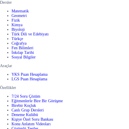
Dersler
Matematik
Geometri
Fizik
Kimya
Biyoloji
Türk Dili ve Edebiyatı
Türkçe
Coğrafya
Fen Bilimleri
İnkılap Tarihi
Sosyal Bilgiler
Araçlar
YKS Puan Hesaplama
LGS Puan Hesaplama
Özellikler
7/24 Soru Çözüm
Eğitmenlerle Bire Bir Görüşme
Birebir Koçluk
Canlı Grup Dersleri
Deneme Kulübü
Kişiye Özel Soru Bankası
Konu Anlatım Videoları
Çözümlü Testler