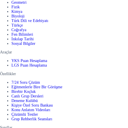
Geometri
Fizik
Kimya
Biyoloji
Türk Dili ve Edebiyatı
Türkçe
Coğrafya
Fen Bilimleri
İnkılap Tarihi
Sosyal Bilgiler
Araçlar
YKS Puan Hesaplama
LGS Puan Hesaplama
Özellikler
7/24 Soru Çözüm
Eğitmenlerle Bire Bir Görüşme
Birebir Koçluk
Canlı Grup Dersleri
Deneme Kulübü
Kişiye Özel Soru Bankası
Konu Anlatım Videoları
Çözümlü Testler
Grup Rehberlik Seansları
Sınıflar