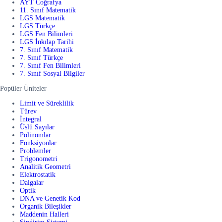
AYT Coğrafya
11. Sınıf Matematik
LGS Matematik
LGS Türkçe
LGS Fen Bilimleri
LGS İnkılap Tarihi
7. Sınıf Matematik
7. Sınıf Türkçe
7. Sınıf Fen Bilimleri
7. Sınıf Sosyal Bilgiler
Popüler Üniteler
Limit ve Süreklilik
Türev
İntegral
Üslü Sayılar
Polinomlar
Fonksiyonlar
Problemler
Trigonometri
Analitik Geometri
Elektrostatik
Dalgalar
Optik
DNA ve Genetik Kod
Organik Bileşikler
Maddenin Halleri