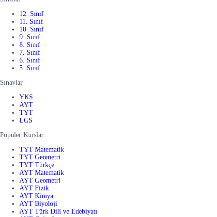
12. Sınıf
11. Sınıf
10. Sınıf
9. Sınıf
8. Sınıf
7. Sınıf
6. Sınıf
5. Sınıf
Sınavlar
YKS
AYT
TYT
LGS
Popüler Kurslar
TYT Matematik
TYT Geometri
TYT Türkçe
AYT Matematik
AYT Geometri
AYT Fizik
AYT Kimya
AYT Biyoloji
AYT Türk Dili ve Edebiyatı