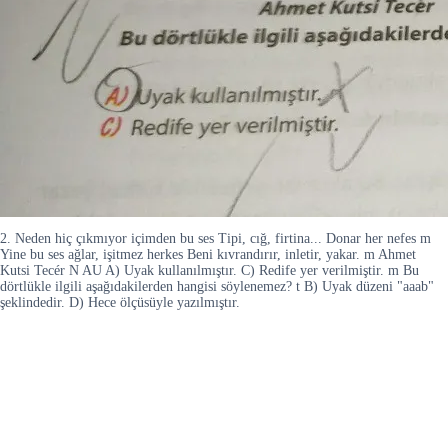
2. Neden hiç çıkmıyor içimden bu ses Tipi, cığ, firtina... Donar her nefes m
Yine bu ses ağlar, işitmez herkes Beni kıvrandırır, inletir, yakar. m Ahmet
Kutsi Tecér N AU A) Uyak kullanılmıştır. C) Redife yer verilmiştir. m Bu
dörtlükle ilgili aşağıdakilerden hangisi söylenemez? t B) Uyak düzeni "aaab"
şeklindedir. D) Hece ölçüsüyle yazılmıştır.