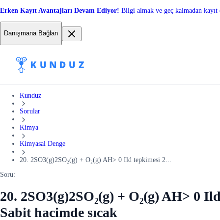
Erken Kayıt Avantajları Devam Ediyor!
Bilgi almak ve geç kalmadan kayıt 
Danışmana Bağlan
Kunduz
Sorular
Kimya
Kimyasal Denge
20. 2SO3(g)2SO₂(g) + O₂(g) AH> 0 Ild tepkimesi 2...
Soru:
20. 2SO3(g)2SO₂(g) + O₂(g) AH> 0 Ild
Sabit hacimde sıcak