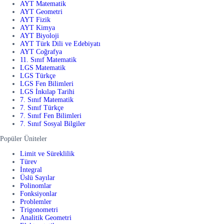
AYT Matematik
AYT Geometri
AYT Fizik
AYT Kimya
AYT Biyoloji
AYT Türk Dili ve Edebiyatı
AYT Coğrafya
11. Sınıf Matematik
LGS Matematik
LGS Türkçe
LGS Fen Bilimleri
LGS İnkılap Tarihi
7. Sınıf Matematik
7. Sınıf Türkçe
7. Sınıf Fen Bilimleri
7. Sınıf Sosyal Bilgiler
Popüler Üniteler
Limit ve Süreklilik
Türev
İntegral
Üslü Sayılar
Polinomlar
Fonksiyonlar
Problemler
Trigonometri
Analitik Geometri