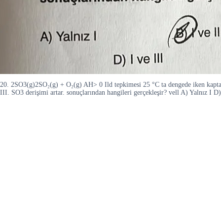
20. 2SO3(g)2SO₂(g) + O₂(g) AH> 0 Ild tepkimesi 25 °C ta dengede iken kapta to
III. SO3 derişimi artar. sonuçlarından hangileri gerçekleşir? vell A) Yalnız I D)