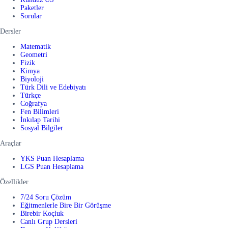
Paketler
Sorular
Dersler
Matematik
Geometri
Fizik
Kimya
Biyoloji
Türk Dili ve Edebiyatı
Türkçe
Coğrafya
Fen Bilimleri
İnkılap Tarihi
Sosyal Bilgiler
Araçlar
YKS Puan Hesaplama
LGS Puan Hesaplama
Özellikler
7/24 Soru Çözüm
Eğitmenlerle Bire Bir Görüşme
Birebir Koçluk
Canlı Grup Dersleri