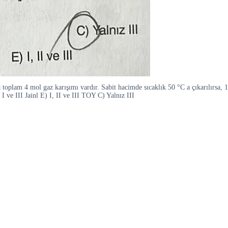
plam 4 mol gaz karışımı vardır. Sabit hacimde sıcaklık 50 °C a çıkarılırsa, 1
 I ve III Jainl E) I, II ve III TOY C) Yalnız III