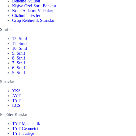
Deneme Kulübü
Kişiye Özel Soru Bankası
Konu Anlatım Videoları
Çözümlü Testler
Grup Rehberlik Seansları
Sınıflar
12. Sınıf
11. Sınıf
10. Sınıf
9. Sınıf
8. Sınıf
7. Sınıf
6. Sınıf
5. Sınıf
Sınavlar
YKS
AYT
TYT
LGS
Popüler Kurslar
TYT Matematik
TYT Geometri
TYT Türkçe