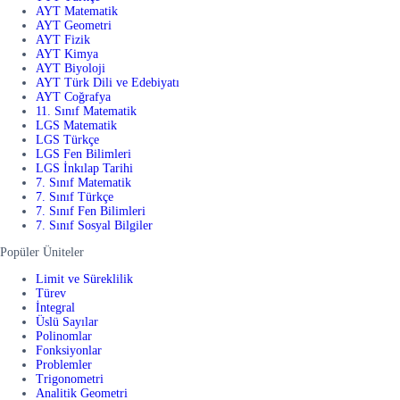
AYT Matematik
AYT Geometri
AYT Fizik
AYT Kimya
AYT Biyoloji
AYT Türk Dili ve Edebiyatı
AYT Coğrafya
11. Sınıf Matematik
LGS Matematik
LGS Türkçe
LGS Fen Bilimleri
LGS İnkılap Tarihi
7. Sınıf Matematik
7. Sınıf Türkçe
7. Sınıf Fen Bilimleri
7. Sınıf Sosyal Bilgiler
Popüler Üniteler
Limit ve Süreklilik
Türev
İntegral
Üslü Sayılar
Polinomlar
Fonksiyonlar
Problemler
Trigonometri
Analitik Geometri