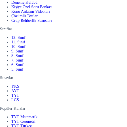
Deneme Kulübü
Kişiye Özel Soru Bankası
Konu Anlatım Videoları
Çözümlü Testler
Grup Rehberlik Seansları
Sınıflar
12. Sınıf
11. Sınıf
10. Sınıf
9. Sınıf
8. Sınıf
7. Sınıf
6. Sınıf
5. Sınıf
Sınavlar
YKS
AYT
TYT
LGS
Popüler Kurslar
TYT Matematik
TYT Geometri
TYT Türkçe