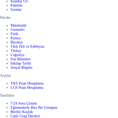
Kunduz US
Paketler
Sorular
Dersler
Matematik
Geometri
Fizik
Kimya
Biyoloji
Türk Dili ve Edebiyatı
Türkçe
Coğrafya
Fen Bilimleri
İnkılap Tarihi
Sosyal Bilgiler
Araçlar
YKS Puan Hesaplama
LGS Puan Hesaplama
Özellikler
7/24 Soru Çözüm
Eğitmenlerle Bire Bir Görüşme
Birebir Koçluk
Canlı Grup Dersleri