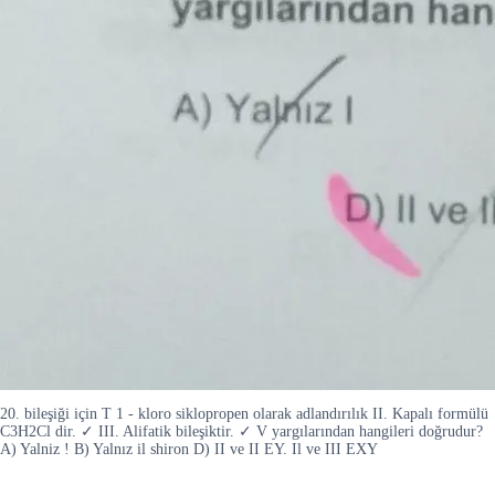
20. bileşiği için T 1 - kloro siklopropen olarak adlandırılık II. Kapalı formülü
C3H2Cl dir. ✓ III. Alifatik bileşiktir. ✓ V yargılarından hangileri doğrudur?
A) Yalniz ! B) Yalnız il shiron D) II ve II EY. Il ve III EXY