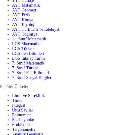
TYT Türkçe
AYT Matematik
AYT Geometri
AYT Fizik
AYT Kimya
AYT Biyoloji
AYT Türk Dili ve Edebiyatı
AYT Coğrafya
11. Sınıf Matematik
LGS Matematik
LGS Türkçe
LGS Fen Bilimleri
LGS İnkılap Tarihi
7. Sınıf Matematik
7. Sınıf Türkçe
7. Sınıf Fen Bilimleri
7. Sınıf Sosyal Bilgiler
Popüler Üniteler
Limit ve Süreklilik
Türev
İntegral
Üslü Sayılar
Polinomlar
Fonksiyonlar
Problemler
Trigonometri
Analitik Geometri