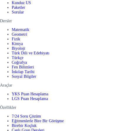
Kunduz US
Paketler
Sorular
Dersler
Matematik
Geometri
Fizik
Kimya
Biyoloji
Türk Dili ve Edebiyatı
Türkçe
Coğrafya
Fen Bilimleri
İnkılap Tarihi
Sosyal Bilgiler
Araçlar
YKS Puan Hesaplama
LGS Puan Hesaplama
Özellikler
7/24 Soru Çözüm
Eğitmenlerle Bire Bir Görüşme
Birebir Koçluk
Canlı Grup Dersleri