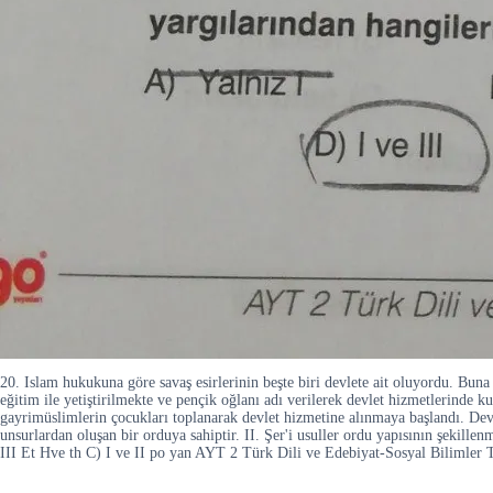
20. Islam hukukuna göre savaş esirlerinin beşte biri devlete ait oluyordu. Buna 
eğitim ile yetiştirilmekte ve pençik oğlanı adı verilerek devlet hizmetlerinde 
gayrimüslimlerin çocukları toplanarak devlet hizmetine alınmaya başlandı. Devşi
unsurlardan oluşan bir orduya sahiptir. II. Şer'i usuller ordu yapısının şekillen
III Et Hve th C) I ve II po yan AYT 2 Türk Dili ve Edebiyat-Sosyal Bilimler T