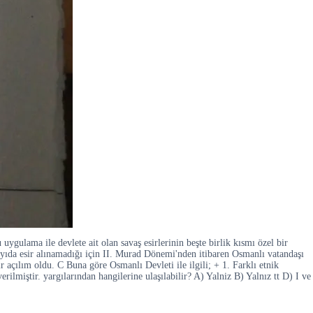
ygulama ile devlete ait olan savaş esirlerinin beşte birlik kısmı özel bir
 sayıda esir alınamadığı için II. Murad Dönemi'nden itibaren Osmanlı vatandaşı
 açılım oldu. C Buna göre Osmanlı Devleti ile ilgili; + 1. Farklı etnik
rilmiştir. yargılarından hangilerine ulaşılabilir? A) Yalniz B) Yalnız tt D) I ve