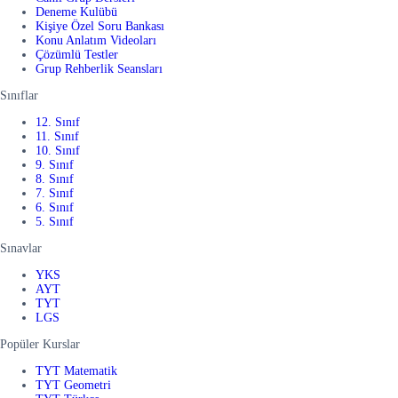
Deneme Kulübü
Kişiye Özel Soru Bankası
Konu Anlatım Videoları
Çözümlü Testler
Grup Rehberlik Seansları
Sınıflar
12. Sınıf
11. Sınıf
10. Sınıf
9. Sınıf
8. Sınıf
7. Sınıf
6. Sınıf
5. Sınıf
Sınavlar
YKS
AYT
TYT
LGS
Popüler Kurslar
TYT Matematik
TYT Geometri