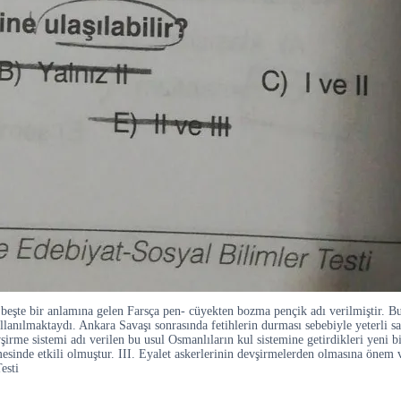
beşte bir anlamına gelen Farsça pen- cüyekten bozma pençik adı verilmiştir. Bu u
kullanılmaktaydı. Ankara Savaşı sonrasında fetihlerin durması sebebiyle yeterli
rme sistemi adı verilen bu usul Osmanlıların kul sistemine getirdikleri yeni bir
mesinde etkili olmuştur. III. Eyalet askerlerinin devşirmelerden olmasına önem ve
esti