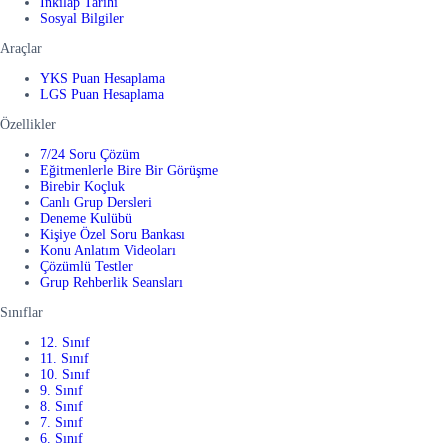
İnkılap Tarihi
Sosyal Bilgiler
Araçlar
YKS Puan Hesaplama
LGS Puan Hesaplama
Özellikler
7/24 Soru Çözüm
Eğitmenlerle Bire Bir Görüşme
Birebir Koçluk
Canlı Grup Dersleri
Deneme Kulübü
Kişiye Özel Soru Bankası
Konu Anlatım Videoları
Çözümlü Testler
Grup Rehberlik Seansları
Sınıflar
12. Sınıf
11. Sınıf
10. Sınıf
9. Sınıf
8. Sınıf
7. Sınıf
6. Sınıf