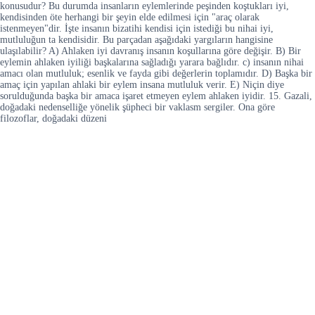
konusudur? Bu durumda insanların eylemlerinde peşinden koştukları iyi,
kendisinden öte herhangi bir şeyin elde edilmesi için "araç olarak
istenmeyen"dir. İşte insanın bizatihi kendisi için istediği bu nihai iyi,
mutluluğun ta kendisidir. Bu parçadan aşağıdaki yargıların hangisine
ulaşılabilir? A) Ahlaken iyi davranış insanın koşullarına göre değişir. B) Bir
eylemin ahlaken iyiliği başkalarına sağladığı yarara bağlıdır. c) insanın nihai
amacı olan mutluluk; esenlik ve fayda gibi değerlerin toplamıdır. D) Başka bir
amaç için yapılan ahlaki bir eylem insana mutluluk verir. E) Niçin diye
sorulduğunda başka bir amaca işaret etmeyen eylem ahlaken iyidir. 15. Gazali,
doğadaki nedenselliğe yönelik şüpheci bir vaklasm sergiler. Ona göre
filozoflar, doğadaki düzeni