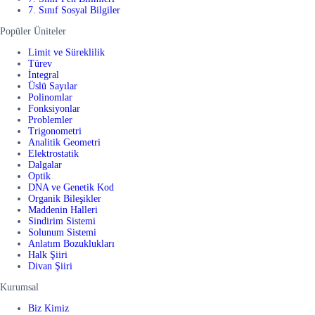
7. Sınıf Sosyal Bilgiler
Popüler Üniteler
Limit ve Süreklilik
Türev
İntegral
Üslü Sayılar
Polinomlar
Fonksiyonlar
Problemler
Trigonometri
Analitik Geometri
Elektrostatik
Dalgalar
Optik
DNA ve Genetik Kod
Organik Bileşikler
Maddenin Halleri
Sindirim Sistemi
Solunum Sistemi
Anlatım Bozuklukları
Halk Şiiri
Divan Şiiri
Kurumsal
Biz Kimiz