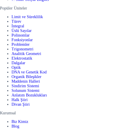
Popüler Üniteler
Limit ve Süreklilik
Türev
İntegral
Üslü Sayılar
Polinomlar
Fonksiyonlar
Problemler
Trigonometri
Analitik Geometri
Elektrostatik
Dalgalar
Optik
DNA ve Genetik Kod
Organik Bileşikler
Maddenin Halleri
Sindirim Sistemi
Solunum Sistemi
Anlatım Bozuklukları
Halk Şiiri
Divan Şiiri
Kurumsal
Biz Kimiz
Blog