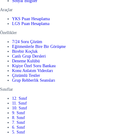
Sosyal Bilgiler
Araçlar
YKS Puan Hesaplama
LGS Puan Hesaplama
Özellikler
7/24 Soru Çözüm
Eğitmenlerle Bire Bir Görüşme
Birebir Koçluk
Canlı Grup Dersleri
Deneme Kulübü
Kişiye Özel Soru Bankası
Konu Anlatım Videoları
Çözümlü Testler
Grup Rehberlik Seansları
Sınıflar
12. Sınıf
11. Sınıf
10. Sınıf
9. Sınıf
8. Sınıf
7. Sınıf
6. Sınıf
5. Sınıf