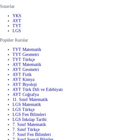
Sınavlar
YKS
AYT
TYT
LGS
Popüler Kurslar
TYT Matematik
TYT Geometri
TYT Türkçe
AYT Matematik
AYT Geometri
AYT Fizik
AYT Kimya
AYT Biyoloji
AYT Türk Dili ve Edebiyatı
AYT Coğrafya
11. Sınıf Matematik
LGS Matematik
LGS Türkçe
LGS Fen Bilimleri
LGS İnkılap Tarihi
7. Sınıf Matematik
7. Sınıf Türkçe
7. Sınıf Fen Bilimleri
7. Sınıf Sosyal Bilgiler