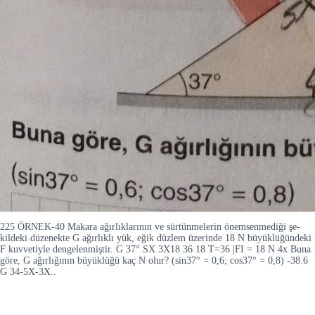
225 ÖRNEK-40 Makara ağırlıklarının ve sürtünmelerin önemsenmediği şe-
kildeki düzenekte G ağırlıklı yük, eğik düzlem üzerinde 18 N büyüklüğündeki
F kuvvetiyle dengelenmiştir. G 37° SX 3X18 36 18 T=36 |FI = 18 N 4x Buna
göre, G ağırlığının büyüklüğü kaç N olur? (sin37° = 0,6; cos37° = 0,8) -38.6
G 34-5X-3X..