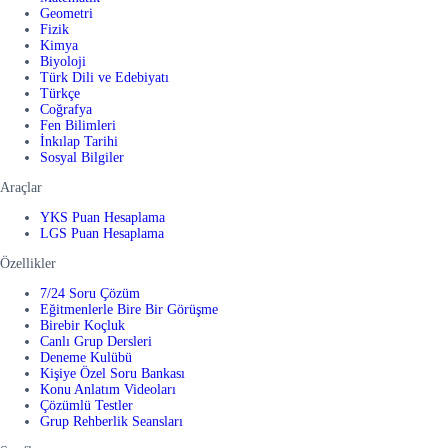
Geometri
Fizik
Kimya
Biyoloji
Türk Dili ve Edebiyatı
Türkçe
Coğrafya
Fen Bilimleri
İnkılap Tarihi
Sosyal Bilgiler
Araçlar
YKS Puan Hesaplama
LGS Puan Hesaplama
Özellikler
7/24 Soru Çözüm
Eğitmenlerle Bire Bir Görüşme
Birebir Koçluk
Canlı Grup Dersleri
Deneme Kulübü
Kişiye Özel Soru Bankası
Konu Anlatım Videoları
Çözümlü Testler
Grup Rehberlik Seansları