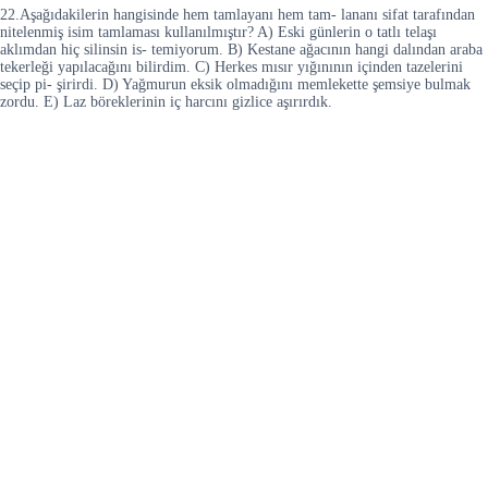
22.Aşağıdakilerin hangisinde hem tamlayanı hem tam- lananı sifat tarafından
nitelenmiş isim tamlaması kullanılmıştır? A) Eski günlerin o tatlı telaşı
aklımdan hiç silinsin is- temiyorum. B) Kestane ağacının hangi dalından araba
tekerleği yapılacağını bilirdim. C) Herkes mısır yığınının içinden tazelerini
seçip pi- şirirdi. D) Yağmurun eksik olmadığını memlekette şemsiye bulmak
zordu. E) Laz böreklerinin iç harcını gizlice aşırırdık.