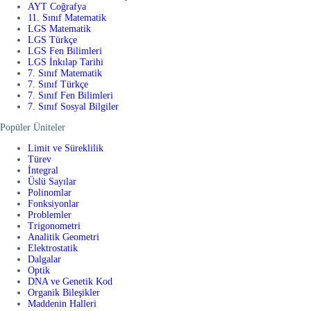
AYT Coğrafya
11. Sınıf Matematik
LGS Matematik
LGS Türkçe
LGS Fen Bilimleri
LGS İnkılap Tarihi
7. Sınıf Matematik
7. Sınıf Türkçe
7. Sınıf Fen Bilimleri
7. Sınıf Sosyal Bilgiler
Popüler Üniteler
Limit ve Süreklilik
Türev
İntegral
Üslü Sayılar
Polinomlar
Fonksiyonlar
Problemler
Trigonometri
Analitik Geometri
Elektrostatik
Dalgalar
Optik
DNA ve Genetik Kod
Organik Bileşikler
Maddenin Halleri