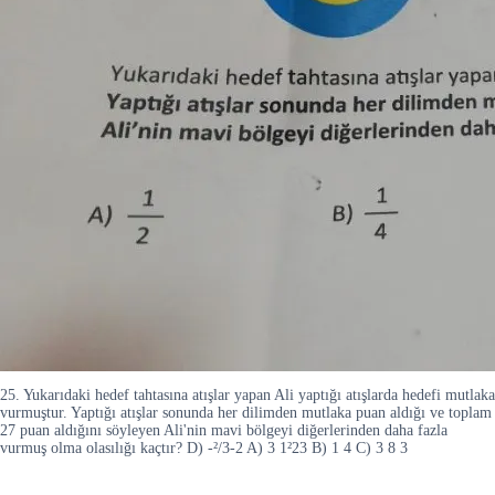
25. Yukarıdaki hedef tahtasına atışlar yapan Ali yaptığı atışlarda hedefi mutlaka
vurmuştur. Yaptığı atışlar sonunda her dilimden mutlaka puan aldığı ve toplam
27 puan aldığını söyleyen Ali'nin mavi bölgeyi diğerlerinden daha fazla
vurmuş olma olasılığı kaçtır? D) -²/3-2 A) 3 1²23 B) 1 4 C) 3 8 3