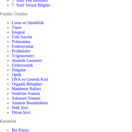
7. Sınıf Fen Bilimleri
7. Sınıf Sosyal Bilgiler
Popüler Üniteler
Limit ve Süreklilik
Türev
İntegral
Üslü Sayılar
Polinomlar
Fonksiyonlar
Problemler
Trigonometri
Analitik Geometri
Elektrostatik
Dalgalar
Optik
DNA ve Genetik Kod
Organik Bileşikler
Maddenin Halleri
Sindirim Sistemi
Solunum Sistemi
Anlatım Bozuklukları
Halk Şiiri
Divan Şiiri
Kurumsal
Biz Kimiz