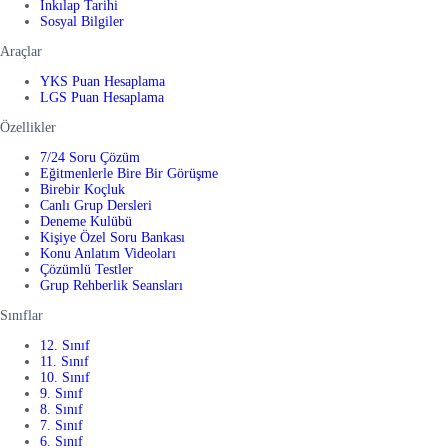
İnkılap Tarihi
Sosyal Bilgiler
Araçlar
YKS Puan Hesaplama
LGS Puan Hesaplama
Özellikler
7/24 Soru Çözüm
Eğitmenlerle Bire Bir Görüşme
Birebir Koçluk
Canlı Grup Dersleri
Deneme Kulübü
Kişiye Özel Soru Bankası
Konu Anlatım Videoları
Çözümlü Testler
Grup Rehberlik Seansları
Sınıflar
12. Sınıf
11. Sınıf
10. Sınıf
9. Sınıf
8. Sınıf
7. Sınıf
6. Sınıf