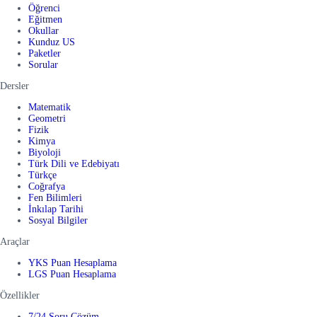
Öğrenci
Eğitmen
Okullar
Kunduz US
Paketler
Sorular
Dersler
Matematik
Geometri
Fizik
Kimya
Biyoloji
Türk Dili ve Edebiyatı
Türkçe
Coğrafya
Fen Bilimleri
İnkılap Tarihi
Sosyal Bilgiler
Araçlar
YKS Puan Hesaplama
LGS Puan Hesaplama
Özellikler
7/24 Soru Çözüm