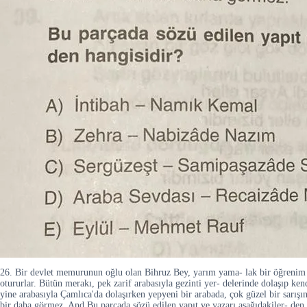
26. Bir devlet memurunun oğlu olan Bihruz Bey, yarım yama- lak bir öğrenim gör
otururlar. Bütün merakı, pek zarif arabasıyla gezinti yer- delerinde dolaşıp ke
yine arabasıyla Çamlıca'da dolaşırken yepyeni bir arabada, çok güzel bir sarışın
bir daha görmez. And Bu parçada sözü edilen yapıt ve yazarı aşağıdakiler- d