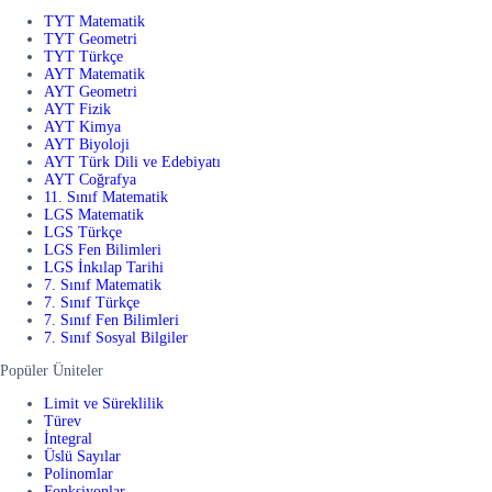
TYT Matematik
TYT Geometri
TYT Türkçe
AYT Matematik
AYT Geometri
AYT Fizik
AYT Kimya
AYT Biyoloji
AYT Türk Dili ve Edebiyatı
AYT Coğrafya
11. Sınıf Matematik
LGS Matematik
LGS Türkçe
LGS Fen Bilimleri
LGS İnkılap Tarihi
7. Sınıf Matematik
7. Sınıf Türkçe
7. Sınıf Fen Bilimleri
7. Sınıf Sosyal Bilgiler
Popüler Üniteler
Limit ve Süreklilik
Türev
İntegral
Üslü Sayılar
Polinomlar
Fonksiyonlar