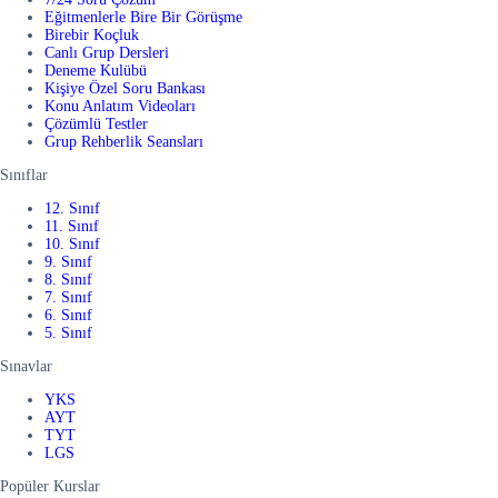
Eğitmenlerle Bire Bir Görüşme
Birebir Koçluk
Canlı Grup Dersleri
Deneme Kulübü
Kişiye Özel Soru Bankası
Konu Anlatım Videoları
Çözümlü Testler
Grup Rehberlik Seansları
Sınıflar
12. Sınıf
11. Sınıf
10. Sınıf
9. Sınıf
8. Sınıf
7. Sınıf
6. Sınıf
5. Sınıf
Sınavlar
YKS
AYT
TYT
LGS
Popüler Kurslar