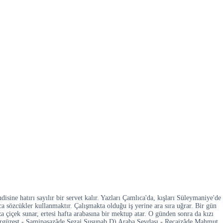
ine hatırı sayılır bir servet kalır. Yazları Çamlıca'da, kışları Süleymaniye'de
a sözcükler kullanmaktır. Çalışmakta olduğu iş yerine ara sıra uğrar. Bir gün
a çiçek sunar, ertesi hafta arabasına bir mektup atar. O günden sonra da kızı
Sergüzeşt - Samipaşazâde Sezai Susupab D) Araba Sevdası - Recaizâde Mahmut