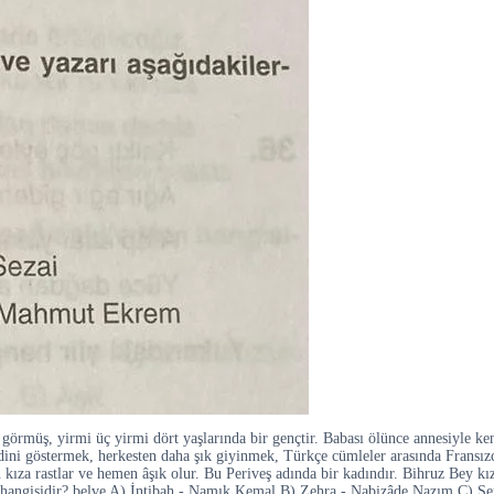
müş, yirmi üç yirmi dört yaşlarında bir gençtir. Babası ölünce annesiyle kendis
ndini göstermek, herkesten daha şık giyinmek, Türkçe cümleler arasında Fransızc
 kıza rastlar ve hemen âşık olur. Bu Periveş adında bir kadındır. Bihruz Bey kız
en hangisidir? belve A) İntibah - Namık Kemal B) Zehra - Nabizâde Nazım C) 