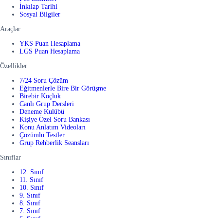
İnkılap Tarihi
Sosyal Bilgiler
Araçlar
YKS Puan Hesaplama
LGS Puan Hesaplama
Özellikler
7/24 Soru Çözüm
Eğitmenlerle Bire Bir Görüşme
Birebir Koçluk
Canlı Grup Dersleri
Deneme Kulübü
Kişiye Özel Soru Bankası
Konu Anlatım Videoları
Çözümlü Testler
Grup Rehberlik Seansları
Sınıflar
12. Sınıf
11. Sınıf
10. Sınıf
9. Sınıf
8. Sınıf
7. Sınıf