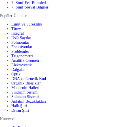
7. Sınıf Fen Bilimleri
7. Sınıf Sosyal Bilgiler
Popüler Üniteler
Limit ve Süreklilik
Türev
İntegral
Üslü Sayılar
Polinomlar
Fonksiyonlar
Problemler
Trigonometri
Analitik Geometri
Elektrostatik
Dalgalar
Optik
DNA ve Genetik Kod
Organik Bileşikler
Maddenin Halleri
Sindirim Sistemi
Solunum Sistemi
Anlatım Bozuklukları
Halk Şiiri
Divan Şiiri
Kurumsal