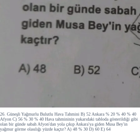
26. Güneşli Yağmurlu Bulutlu Hava Tahmini B) 52 Ankara % 20 % 40 % 40
Afyon C) 56 % 30 % 40 Hava tahmininin yukarıdaki tabloda gösterildiği gibi
olan bir günde sabah Afyon'dan yola çıkıp Ankara'ya giden Musa Bey'in
yağmur görme olasılığı yüzde kaçtır? A) 48 % 30 D) 60 E) 64