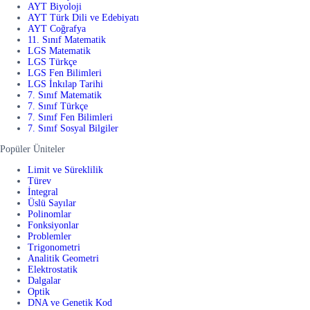
AYT Biyoloji
AYT Türk Dili ve Edebiyatı
AYT Coğrafya
11. Sınıf Matematik
LGS Matematik
LGS Türkçe
LGS Fen Bilimleri
LGS İnkılap Tarihi
7. Sınıf Matematik
7. Sınıf Türkçe
7. Sınıf Fen Bilimleri
7. Sınıf Sosyal Bilgiler
Popüler Üniteler
Limit ve Süreklilik
Türev
İntegral
Üslü Sayılar
Polinomlar
Fonksiyonlar
Problemler
Trigonometri
Analitik Geometri
Elektrostatik
Dalgalar
Optik
DNA ve Genetik Kod