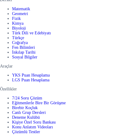
Matematik
Geometri
Fizik
Kimya
Biyoloji
Türk Dili ve Edebiyatı
Türkçe
Coğrafya
Fen Bilimleri
İnkılap Tarihi
Sosyal Bilgiler
Araçlar
YKS Puan Hesaplama
LGS Puan Hesaplama
Özellikler
7/24 Soru Çözüm
Eğitmenlerle Bire Bir Görüşme
Birebir Koçluk
Canlı Grup Dersleri
Deneme Kulübü
Kişiye Özel Soru Bankası
Konu Anlatım Videoları
Çözümlü Testler