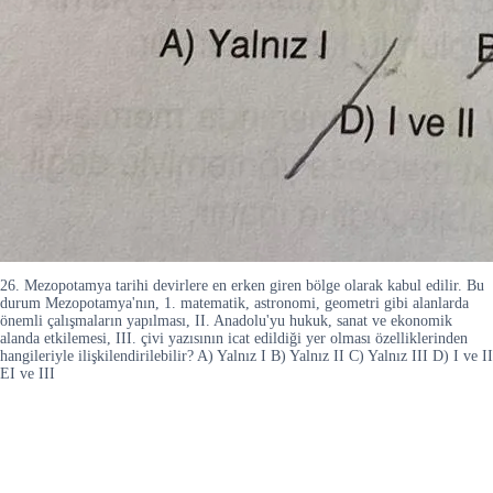
26. Mezopotamya tarihi devirlere en erken giren bölge olarak kabul edilir. Bu
durum Mezopotamya'nın, 1. matematik, astronomi, geometri gibi alanlarda
önemli çalışmaların yapılması, II. Anadolu'yu hukuk, sanat ve ekonomik
alanda etkilemesi, III. çivi yazısının icat edildiği yer olması özelliklerinden
hangileriyle ilişkilendirilebilir? A) Yalnız I B) Yalnız II C) Yalnız III D) I ve II
EI ve III