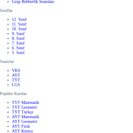
Grup Rehberlik Seansları
Sınıflar
12. Sınıf
11. Sınıf
10. Sınıf
9. Sınıf
8. Sınıf
7. Sınıf
6. Sınıf
5. Sınıf
Sınavlar
YKS
AYT
TYT
LGS
Popüler Kurslar
TYT Matematik
TYT Geometri
TYT Türkçe
AYT Matematik
AYT Geometri
AYT Fizik
AYT Kimya