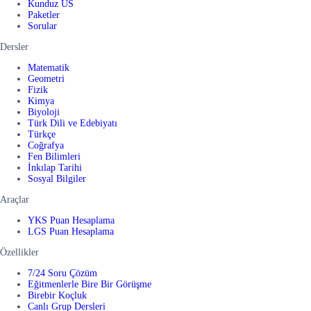
Kunduz US
Paketler
Sorular
Dersler
Matematik
Geometri
Fizik
Kimya
Biyoloji
Türk Dili ve Edebiyatı
Türkçe
Coğrafya
Fen Bilimleri
İnkılap Tarihi
Sosyal Bilgiler
Araçlar
YKS Puan Hesaplama
LGS Puan Hesaplama
Özellikler
7/24 Soru Çözüm
Eğitmenlerle Bire Bir Görüşme
Birebir Koçluk
Canlı Grup Dersleri