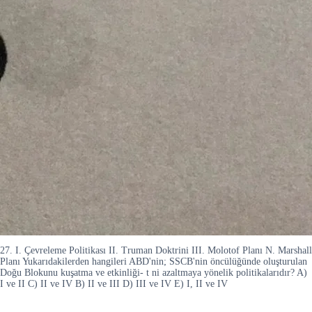
27. I. Çevreleme Politikası II. Truman Doktrini III. Molotof Planı N. Marshall
Planı Yukarıdakilerden hangileri ABD'nin; SSCB'nin öncülüğünde oluşturulan
Doğu Blokunu kuşatma ve etkinliği- t ni azaltmaya yönelik politikalarıdır? A)
I ve II C) II ve IV B) II ve III D) III ve IV E) I, II ve IV