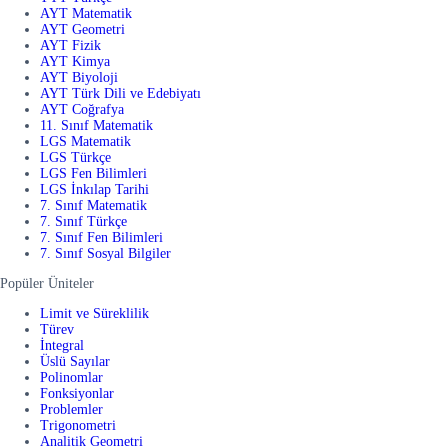
AYT Matematik
AYT Geometri
AYT Fizik
AYT Kimya
AYT Biyoloji
AYT Türk Dili ve Edebiyatı
AYT Coğrafya
11. Sınıf Matematik
LGS Matematik
LGS Türkçe
LGS Fen Bilimleri
LGS İnkılap Tarihi
7. Sınıf Matematik
7. Sınıf Türkçe
7. Sınıf Fen Bilimleri
7. Sınıf Sosyal Bilgiler
Popüler Üniteler
Limit ve Süreklilik
Türev
İntegral
Üslü Sayılar
Polinomlar
Fonksiyonlar
Problemler
Trigonometri
Analitik Geometri