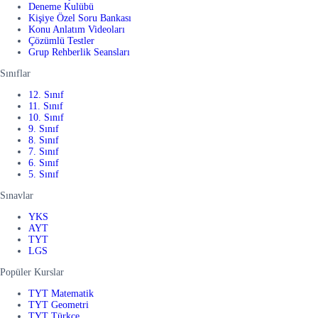
Deneme Kulübü
Kişiye Özel Soru Bankası
Konu Anlatım Videoları
Çözümlü Testler
Grup Rehberlik Seansları
Sınıflar
12. Sınıf
11. Sınıf
10. Sınıf
9. Sınıf
8. Sınıf
7. Sınıf
6. Sınıf
5. Sınıf
Sınavlar
YKS
AYT
TYT
LGS
Popüler Kurslar
TYT Matematik
TYT Geometri
TYT Türkçe