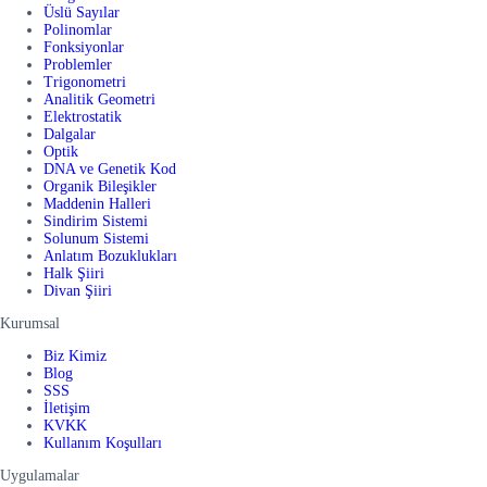
Üslü Sayılar
Polinomlar
Fonksiyonlar
Problemler
Trigonometri
Analitik Geometri
Elektrostatik
Dalgalar
Optik
DNA ve Genetik Kod
Organik Bileşikler
Maddenin Halleri
Sindirim Sistemi
Solunum Sistemi
Anlatım Bozuklukları
Halk Şiiri
Divan Şiiri
Kurumsal
Biz Kimiz
Blog
SSS
İletişim
KVKK
Kullanım Koşulları
Uygulamalar