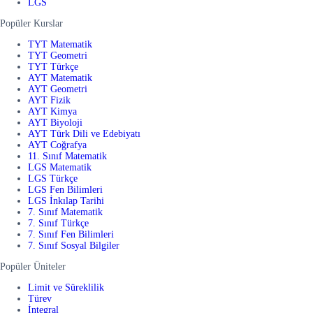
LGS
Popüler Kurslar
TYT Matematik
TYT Geometri
TYT Türkçe
AYT Matematik
AYT Geometri
AYT Fizik
AYT Kimya
AYT Biyoloji
AYT Türk Dili ve Edebiyatı
AYT Coğrafya
11. Sınıf Matematik
LGS Matematik
LGS Türkçe
LGS Fen Bilimleri
LGS İnkılap Tarihi
7. Sınıf Matematik
7. Sınıf Türkçe
7. Sınıf Fen Bilimleri
7. Sınıf Sosyal Bilgiler
Popüler Üniteler
Limit ve Süreklilik
Türev
İntegral