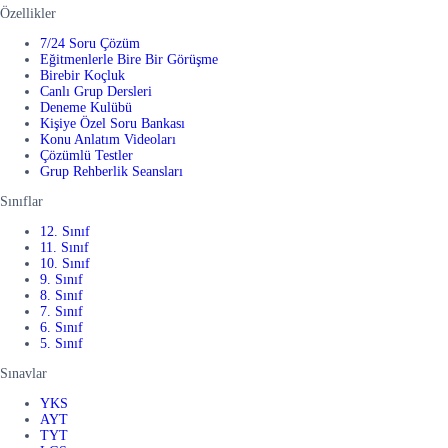
Özellikler
7/24 Soru Çözüm
Eğitmenlerle Bire Bir Görüşme
Birebir Koçluk
Canlı Grup Dersleri
Deneme Kulübü
Kişiye Özel Soru Bankası
Konu Anlatım Videoları
Çözümlü Testler
Grup Rehberlik Seansları
Sınıflar
12. Sınıf
11. Sınıf
10. Sınıf
9. Sınıf
8. Sınıf
7. Sınıf
6. Sınıf
5. Sınıf
Sınavlar
YKS
AYT
TYT