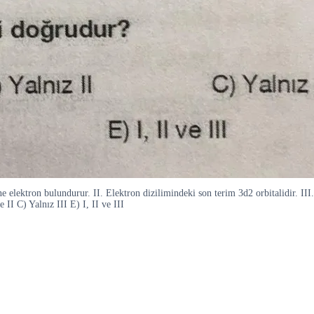
e elektron bulundurur. II. Elektron dizilimindeki son terim 3d2 orbitalidir. III
 II C) Yalnız III E) I, II ve III