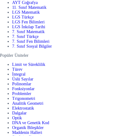
AYT Coğrafya
11. Sınıf Matematik
LGS Matematik
LGS Türkçe
LGS Fen Bilimleri
LGS İnkılap Tarihi
7. Sınıf Matematik
7. Sınıf Türkçe
7. Sınıf Fen Bilimleri
7. Sınıf Sosyal Bilgiler
Popüler Üniteler
Limit ve Süreklilik
Türev
İntegral
Üslü Sayılar
Polinomlar
Fonksiyonlar
Problemler
Trigonometri
Analitik Geometri
Elektrostatik
Dalgalar
Optik
DNA ve Genetik Kod
Organik Bileşikler
Maddenin Halleri