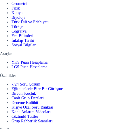
Geometri
Fizik
Kimya
Biyoloji
Türk Dili ve Edebiyatı
Türkçe
Coğrafya
Fen Bilimleri
İnkılap Tarihi
Sosyal Bilgiler
Araçlar
YKS Puan Hesaplama
LGS Puan Hesaplama
Özellikler
7/24 Soru Çözüm
Eğitmenlerle Bire Bir Görüşme
Birebir Koçluk
Canlı Grup Dersleri
Deneme Kulübü
Kişiye Özel Soru Bankası
Konu Anlatım Videoları
Çözümlü Testler
Grup Rehberlik Seansları