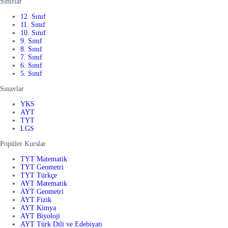
Sınıflar
12. Sınıf
11. Sınıf
10. Sınıf
9. Sınıf
8. Sınıf
7. Sınıf
6. Sınıf
5. Sınıf
Sınavlar
YKS
AYT
TYT
LGS
Popüler Kurslar
TYT Matematik
TYT Geometri
TYT Türkçe
AYT Matematik
AYT Geometri
AYT Fizik
AYT Kimya
AYT Biyoloji
AYT Türk Dili ve Edebiyatı