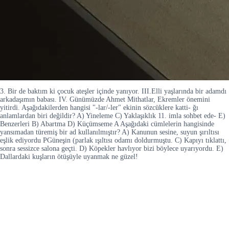
3. Bir de baktım ki çocuk ateşler içinde yanıyor. III.Elli yaşlarında bir adamdı
arkadaşımın babası. IV. Günümüzde Ahmet Mithatlar, Ekremler önemini
yitirdi. Aşağıdakilerden hangisi "-lar/-ler" ekinin sözcüklere katti- ğı
anlamlardan biri değildir? A) Yineleme C) Yaklaşıklık 11. imla sohbet ede- E)
Benzerleri B) Abartma D) Küçümseme A Aşağıdaki cümlelerin hangisinde
yansımadan türemiş bir ad kullanılmıştır? A) Kanunun sesine, suyun şırıltısı
eşlik ediyordu PGüneşin (parlak ışıltısı odamı doldurmuştu. C) Kapıyı tıklattı,
sonra sessizce salona geçti. D) Köpekler havlıyor bizi böylece uyarıyordu. E)
Dallardaki kuşların ötüşüyle uyanmak ne güzel!