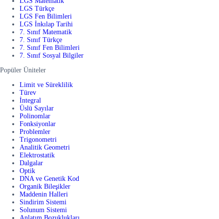
LGS Matematik
LGS Türkçe
LGS Fen Bilimleri
LGS İnkılap Tarihi
7. Sınıf Matematik
7. Sınıf Türkçe
7. Sınıf Fen Bilimleri
7. Sınıf Sosyal Bilgiler
Popüler Üniteler
Limit ve Süreklilik
Türev
İntegral
Üslü Sayılar
Polinomlar
Fonksiyonlar
Problemler
Trigonometri
Analitik Geometri
Elektrostatik
Dalgalar
Optik
DNA ve Genetik Kod
Organik Bileşikler
Maddenin Halleri
Sindirim Sistemi
Solunum Sistemi
Anlatım Bozuklukları