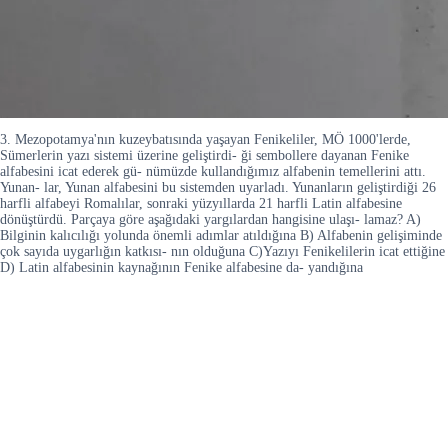
3. Mezopotamya'nın kuzeybatısında yaşayan Fenikeliler, MÖ 1000'lerde,
Sümerlerin yazı sistemi üzerine geliştirdi- ği sembollere dayanan Fenike
alfabesini icat ederek gü- nümüzde kullandığımız alfabenin temellerini attı.
Yunan- lar, Yunan alfabesini bu sistemden uyarladı. Yunanların geliştirdiği 26
harfli alfabeyi Romalılar, sonraki yüzyıllarda 21 harfli Latin alfabesine
dönüştürdü. Parçaya göre aşağıdaki yargılardan hangisine ulaşı- lamaz? A)
Bilginin kalıcılığı yolunda önemli adımlar atıldığına B) Alfabenin gelişiminde
çok sayıda uygarlığın katkısı- nın olduğuna C)Yazıyı Fenikelilerin icat ettiğine
D) Latin alfabesinin kaynağının Fenike alfabesine da- yandığına