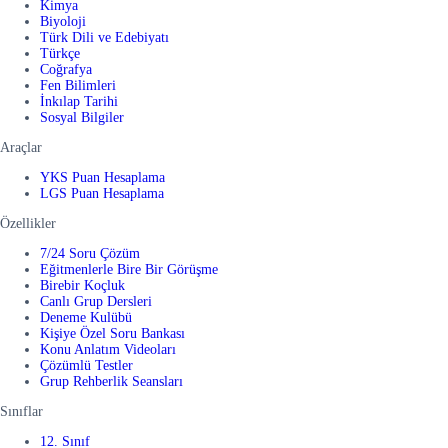
Kimya
Biyoloji
Türk Dili ve Edebiyatı
Türkçe
Coğrafya
Fen Bilimleri
İnkılap Tarihi
Sosyal Bilgiler
Araçlar
YKS Puan Hesaplama
LGS Puan Hesaplama
Özellikler
7/24 Soru Çözüm
Eğitmenlerle Bire Bir Görüşme
Birebir Koçluk
Canlı Grup Dersleri
Deneme Kulübü
Kişiye Özel Soru Bankası
Konu Anlatım Videoları
Çözümlü Testler
Grup Rehberlik Seansları
Sınıflar
12. Sınıf