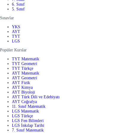
6. Sınıf
5. Sınıf
Sınavlar
YKS
AYT
TYT
LGS
Popüler Kurslar
TYT Matematik
TYT Geometri
TYT Türkçe
AYT Matematik
AYT Geometri
AYT Fizik
AYT Kimya
AYT Biyoloji
AYT Türk Dili ve Edebiyatı
AYT Coğrafya
11. Sınıf Matematik
LGS Matematik
LGS Türkçe
LGS Fen Bilimleri
LGS İnkılap Tarihi
7. Sınıf Matematik