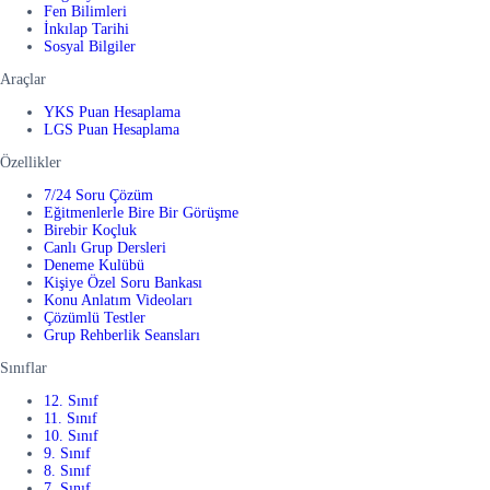
Fen Bilimleri
İnkılap Tarihi
Sosyal Bilgiler
Araçlar
YKS Puan Hesaplama
LGS Puan Hesaplama
Özellikler
7/24 Soru Çözüm
Eğitmenlerle Bire Bir Görüşme
Birebir Koçluk
Canlı Grup Dersleri
Deneme Kulübü
Kişiye Özel Soru Bankası
Konu Anlatım Videoları
Çözümlü Testler
Grup Rehberlik Seansları
Sınıflar
12. Sınıf
11. Sınıf
10. Sınıf
9. Sınıf
8. Sınıf
7. Sınıf