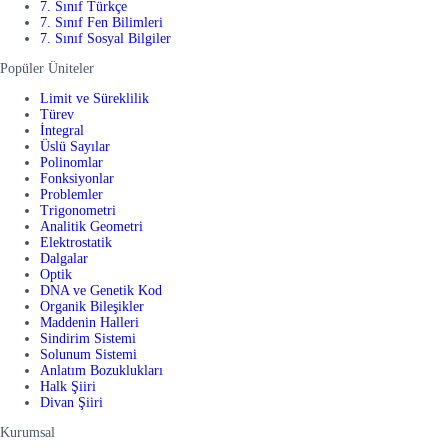
7. Sınıf Türkçe
7. Sınıf Fen Bilimleri
7. Sınıf Sosyal Bilgiler
Popüler Üniteler
Limit ve Süreklilik
Türev
İntegral
Üslü Sayılar
Polinomlar
Fonksiyonlar
Problemler
Trigonometri
Analitik Geometri
Elektrostatik
Dalgalar
Optik
DNA ve Genetik Kod
Organik Bileşikler
Maddenin Halleri
Sindirim Sistemi
Solunum Sistemi
Anlatım Bozuklukları
Halk Şiiri
Divan Şiiri
Kurumsal