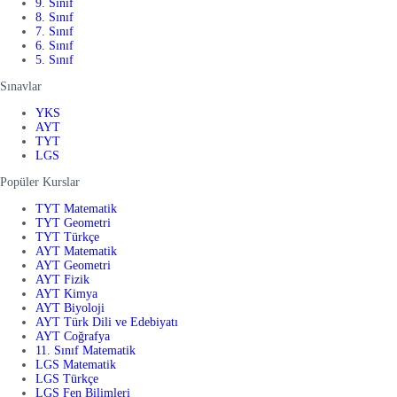
9. Sınıf
8. Sınıf
7. Sınıf
6. Sınıf
5. Sınıf
Sınavlar
YKS
AYT
TYT
LGS
Popüler Kurslar
TYT Matematik
TYT Geometri
TYT Türkçe
AYT Matematik
AYT Geometri
AYT Fizik
AYT Kimya
AYT Biyoloji
AYT Türk Dili ve Edebiyatı
AYT Coğrafya
11. Sınıf Matematik
LGS Matematik
LGS Türkçe
LGS Fen Bilimleri