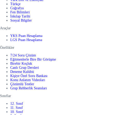
Türkçe
Coğrafya
Fen Bilimleri
İnkılap Tarihi
Sosyal Bilgiler
Araçlar
YKS Puan Hesaplama
LGS Puan Hesaplama
Özellikler
7/24 Soru Çözüm
Eğitmenlerle Bire Bir Görüşme
Birebir Koçluk
Canlı Grup Dersleri
Deneme Kulübü
Kişiye Özel Soru Bankası
Konu Anlatım Videoları
Çözümlü Testler
Grup Rehberlik Seansları
Sınıflar
12. Sınıf
11. Sınıf
10. Sınıf