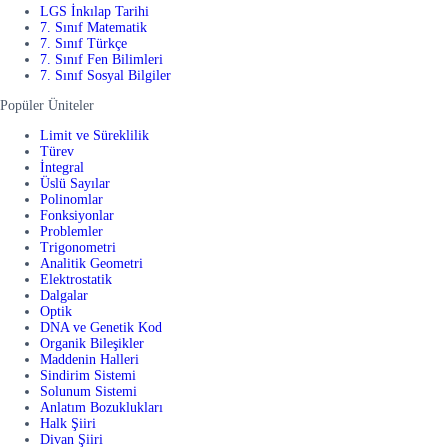
LGS İnkılap Tarihi
7. Sınıf Matematik
7. Sınıf Türkçe
7. Sınıf Fen Bilimleri
7. Sınıf Sosyal Bilgiler
Popüler Üniteler
Limit ve Süreklilik
Türev
İntegral
Üslü Sayılar
Polinomlar
Fonksiyonlar
Problemler
Trigonometri
Analitik Geometri
Elektrostatik
Dalgalar
Optik
DNA ve Genetik Kod
Organik Bileşikler
Maddenin Halleri
Sindirim Sistemi
Solunum Sistemi
Anlatım Bozuklukları
Halk Şiiri
Divan Şiiri