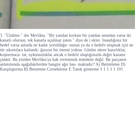
3. "Üzülme." der Mevlâna. "Bir yandan korkun bir yandan umudun varsa iki
kanatlı olursun, tek kanatla uçulmaz zaten." diye de i ekler. Inandığınız bir
hedef varsa aslında ne kadar yorulduğu- nuzun ya da o hedefe ulaşmak için ne
tür sıkıntılara katlandı- ğınızın bir önemi yoktur. Günler süren hazırlıklar,
koşturmaca- lar, uykusuzluklar ancak o hedefe ulaştığınızda değer kazanır
çünkü. Bu yüzden Mevlâna'ya hak vermemek mümkün değil. Bu parçanın
anlatımında aşağıdakilerden hangisi ağır bas- maktadır? A) Betimleme D)
Karşılaştırma B) Benzetme Cornekleme E Tanık gösterme 1 1 1 1 1 191