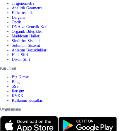
Trigonometri
Analitik Geometri
Elektrostatik
Dalgalar
Optik
DNA ve Genetik Kod
Organik Bileşikler
Maddenin Halleri
Sindirim Sistemi
Solunum Sistemi
Anlatım Bozuklukları
Halk Şiiri
Divan Şiiri
Kurumsal
Biz Kimiz
Blog
SSS
İletişim
KVKK
Kullanım Koşulları
Uygulamalar