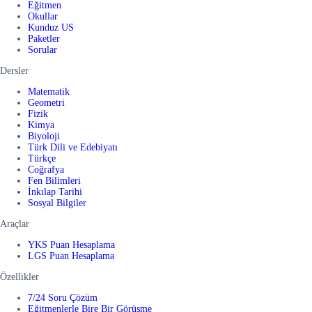
Eğitmen
Okullar
Kunduz US
Paketler
Sorular
Dersler
Matematik
Geometri
Fizik
Kimya
Biyoloji
Türk Dili ve Edebiyatı
Türkçe
Coğrafya
Fen Bilimleri
İnkılap Tarihi
Sosyal Bilgiler
Araçlar
YKS Puan Hesaplama
LGS Puan Hesaplama
Özellikler
7/24 Soru Çözüm
Eğitmenlerle Bire Bir Görüşme