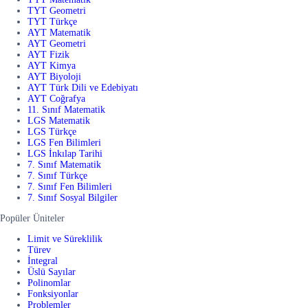
TYT Geometri
TYT Türkçe
AYT Matematik
AYT Geometri
AYT Fizik
AYT Kimya
AYT Biyoloji
AYT Türk Dili ve Edebiyatı
AYT Coğrafya
11. Sınıf Matematik
LGS Matematik
LGS Türkçe
LGS Fen Bilimleri
LGS İnkılap Tarihi
7. Sınıf Matematik
7. Sınıf Türkçe
7. Sınıf Fen Bilimleri
7. Sınıf Sosyal Bilgiler
Popüler Üniteler
Limit ve Süreklilik
Türev
İntegral
Üslü Sayılar
Polinomlar
Fonksiyonlar
Problemler