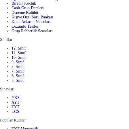
Birebir Koçluk
Canlı Grup Dersleri
Deneme Kulübü
Kişiye Özel Soru Bankası
Konu Anlatım Videoları
Çözümlü Testler
Grup Rehberlik Seansları
Sınıflar
12. Sınıf
11. Sınıf
10. Sınıf
9. Sınıf
8. Sınıf
7. Sınıf
6. Sınıf
5. Sınıf
Sınavlar
YKS
AYT
TYT
LGS
Popüler Kurslar
TYT Matematik