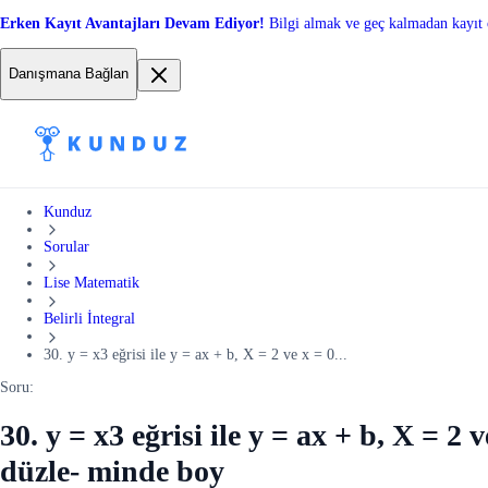
Erken Kayıt Avantajları Devam Ediyor!
Bilgi almak ve geç kalmadan kayıt 
Danışmana Bağlan
Kunduz
Sorular
Lise Matematik
Belirli İntegral
30. y = x3 eğrisi ile y = ax + b, X = 2 ve x = 0...
Soru:
30. y = x3 eğrisi ile y = ax + b, X = 2
düzle- minde boy