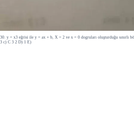
30. y = x3 eğrisi ile y = ax + b, X = 2 ve x = 0 dogruları oluşturduğu sınırlı b
3 c) C 3 2 D) 1 E)