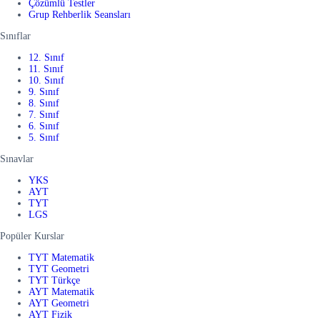
Çözümlü Testler
Grup Rehberlik Seansları
Sınıflar
12. Sınıf
11. Sınıf
10. Sınıf
9. Sınıf
8. Sınıf
7. Sınıf
6. Sınıf
5. Sınıf
Sınavlar
YKS
AYT
TYT
LGS
Popüler Kurslar
TYT Matematik
TYT Geometri
TYT Türkçe
AYT Matematik
AYT Geometri
AYT Fizik