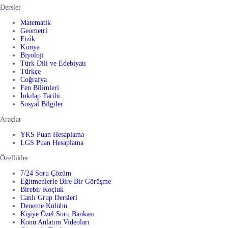
Dersler
Matematik
Geometri
Fizik
Kimya
Biyoloji
Türk Dili ve Edebiyatı
Türkçe
Coğrafya
Fen Bilimleri
İnkılap Tarihi
Sosyal Bilgiler
Araçlar
YKS Puan Hesaplama
LGS Puan Hesaplama
Özellikler
7/24 Soru Çözüm
Eğitmenlerle Bire Bir Görüşme
Birebir Koçluk
Canlı Grup Dersleri
Deneme Kulübü
Kişiye Özel Soru Bankası
Konu Anlatım Videoları