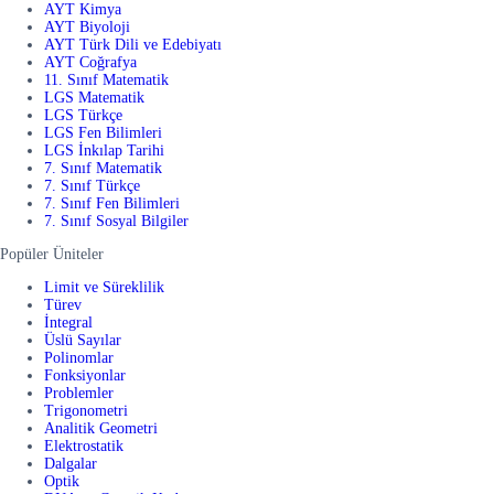
AYT Kimya
AYT Biyoloji
AYT Türk Dili ve Edebiyatı
AYT Coğrafya
11. Sınıf Matematik
LGS Matematik
LGS Türkçe
LGS Fen Bilimleri
LGS İnkılap Tarihi
7. Sınıf Matematik
7. Sınıf Türkçe
7. Sınıf Fen Bilimleri
7. Sınıf Sosyal Bilgiler
Popüler Üniteler
Limit ve Süreklilik
Türev
İntegral
Üslü Sayılar
Polinomlar
Fonksiyonlar
Problemler
Trigonometri
Analitik Geometri
Elektrostatik
Dalgalar
Optik