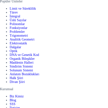
Popüler Üniteler
Limit ve Süreklilik
Türev
İntegral
Üslü Sayılar
Polinomlar
Fonksiyonlar
Problemler
Trigonometri
Analitik Geometri
Elektrostatik
Dalgalar
Optik
DNA ve Genetik Kod
Organik Bileşikler
Maddenin Halleri
Sindirim Sistemi
Solunum Sistemi
Anlatım Bozuklukları
Halk Şiiri
Divan Şiiri
Kurumsal
Biz Kimiz
Blog
SSS
İletişim