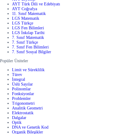
AYT Türk Dili ve Edebiyatı
AYT Coğrafya
11. Sınıf Matematik
LGS Matematik
LGS Türkçe
LGS Fen Bilimleri
LGS İnkılap Tarihi
7. Sınıf Matematik
7. Sınıf Türkçe
7. Sınıf Fen Bilimleri
7. Sınıf Sosyal Bilgiler
Popüler Üniteler
Limit ve Süreklilik
Türev
İntegral
Üslü Sayılar
Polinomlar
Fonksiyonlar
Problemler
Trigonometri
Analitik Geometri
Elektrostatik
Dalgalar
Optik
DNA ve Genetik Kod
Organik Bileşikler