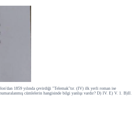
elon'dan 1859 yılında çevirdiği "Telemak"tır. (IV) ilk yerli roman ise
 numaralanmış cümlelerin hangisinde bilgi yanlışı vardır? D) IV. E) V. 1. B)II.