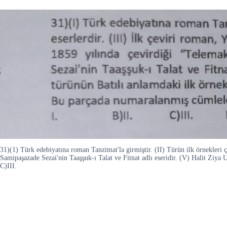
31)(1) Türk edebiyatına roman Tanzimat'la girmiştir. (II) Türün ilk örnekleri ç
Samipaşazade Sezai'nin Taaşşuk-ı Talat ve Fitnat adlı eseridir. (V) Halit Ziya 
C)III.