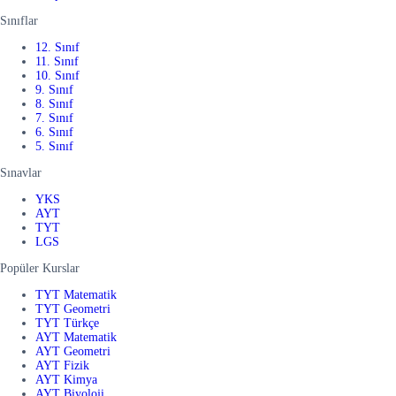
Sınıflar
12. Sınıf
11. Sınıf
10. Sınıf
9. Sınıf
8. Sınıf
7. Sınıf
6. Sınıf
5. Sınıf
Sınavlar
YKS
AYT
TYT
LGS
Popüler Kurslar
TYT Matematik
TYT Geometri
TYT Türkçe
AYT Matematik
AYT Geometri
AYT Fizik
AYT Kimya
AYT Biyoloji