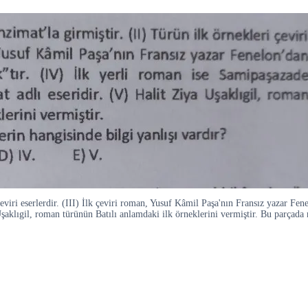
eviri eserlerdir. (III) İlk çeviri roman, Yusuf Kâmil Paşa'nın Fransız yazar Fen
Uşaklıgil, roman türünün Batılı anlamdaki ilk örneklerini vermiştir. Bu parçada