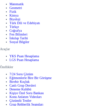
Matematik
Geometri
Fizik
Kimya
Biyoloji
Türk Dili ve Edebiyatı
Türkçe
Coğrafya
Fen Bilimleri
İnkılap Tarihi
Sosyal Bilgiler
Araçlar
YKS Puan Hesaplama
LGS Puan Hesaplama
Özellikler
7/24 Soru Çözüm
Eğitmenlerle Bire Bir Görüşme
Birebir Koçluk
Canlı Grup Dersleri
Deneme Kulübü
Kişiye Özel Soru Bankası
Konu Anlatım Videoları
Çözümlü Testler
Grup Rehberlik Seansları