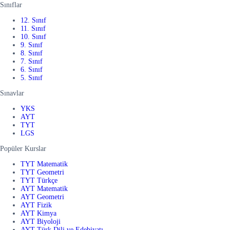
Sınıflar
12. Sınıf
11. Sınıf
10. Sınıf
9. Sınıf
8. Sınıf
7. Sınıf
6. Sınıf
5. Sınıf
Sınavlar
YKS
AYT
TYT
LGS
Popüler Kurslar
TYT Matematik
TYT Geometri
TYT Türkçe
AYT Matematik
AYT Geometri
AYT Fizik
AYT Kimya
AYT Biyoloji
AYT Türk Dili ve Edebiyatı