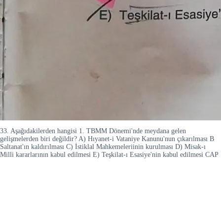
33. Aşağıdakilerden hangisi 1. TBMM Dönemi'nde meydana gelen
gelişmelerden biri değildir? A) Hıyanet-i Vataniye Kanunu'nun çıkarılması B
Saltanat'ın kaldırılması C) İstiklal Mahkemeleriinin kurulması D) Misak-ı
Milli kararlarının kabul edilmesi E) Teşkilat-ı Esasiye'nin kabul edilmesi CAP