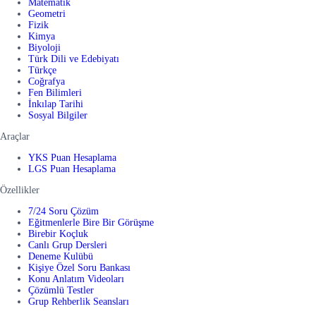
Matematik
Geometri
Fizik
Kimya
Biyoloji
Türk Dili ve Edebiyatı
Türkçe
Coğrafya
Fen Bilimleri
İnkılap Tarihi
Sosyal Bilgiler
Araçlar
YKS Puan Hesaplama
LGS Puan Hesaplama
Özellikler
7/24 Soru Çözüm
Eğitmenlerle Bire Bir Görüşme
Birebir Koçluk
Canlı Grup Dersleri
Deneme Kulübü
Kişiye Özel Soru Bankası
Konu Anlatım Videoları
Çözümlü Testler
Grup Rehberlik Seansları