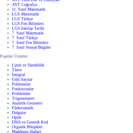
AYT Coğrafya
11. Sınıf Matematik
LGS Matematik
LGS Türkçe
LGS Fen Bilimleri
LGS İnkılap Tarihi
7. Sınıf Matematik
7. Sınıf Türkçe
7. Sınıf Fen Bilimleri
7. Sınıf Sosyal Bilgiler
Popüler Üniteler
Limit ve Süreklilik
Türev
İntegral
Üslü Sayılar
Polinomlar
Fonksiyonlar
Problemler
Trigonometri
Analitik Geometri
Elektrostatik
Dalgalar
Optik
DNA ve Genetik Kod
Organik Bileşikler
Maddenin Halleri