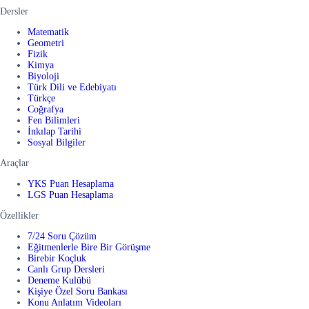
Dersler
Matematik
Geometri
Fizik
Kimya
Biyoloji
Türk Dili ve Edebiyatı
Türkçe
Coğrafya
Fen Bilimleri
İnkılap Tarihi
Sosyal Bilgiler
Araçlar
YKS Puan Hesaplama
LGS Puan Hesaplama
Özellikler
7/24 Soru Çözüm
Eğitmenlerle Bire Bir Görüşme
Birebir Koçluk
Canlı Grup Dersleri
Deneme Kulübü
Kişiye Özel Soru Bankası
Konu Anlatım Videoları