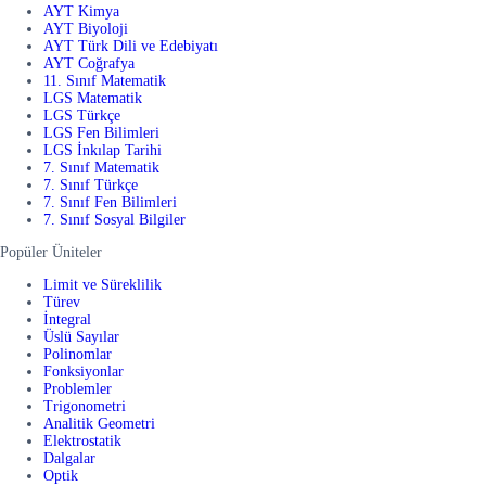
AYT Kimya
AYT Biyoloji
AYT Türk Dili ve Edebiyatı
AYT Coğrafya
11. Sınıf Matematik
LGS Matematik
LGS Türkçe
LGS Fen Bilimleri
LGS İnkılap Tarihi
7. Sınıf Matematik
7. Sınıf Türkçe
7. Sınıf Fen Bilimleri
7. Sınıf Sosyal Bilgiler
Popüler Üniteler
Limit ve Süreklilik
Türev
İntegral
Üslü Sayılar
Polinomlar
Fonksiyonlar
Problemler
Trigonometri
Analitik Geometri
Elektrostatik
Dalgalar
Optik