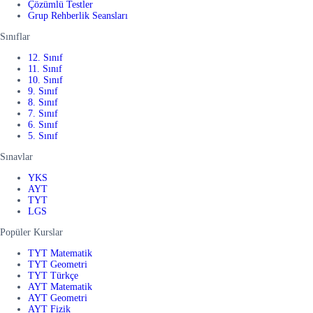
Çözümlü Testler
Grup Rehberlik Seansları
Sınıflar
12. Sınıf
11. Sınıf
10. Sınıf
9. Sınıf
8. Sınıf
7. Sınıf
6. Sınıf
5. Sınıf
Sınavlar
YKS
AYT
TYT
LGS
Popüler Kurslar
TYT Matematik
TYT Geometri
TYT Türkçe
AYT Matematik
AYT Geometri
AYT Fizik