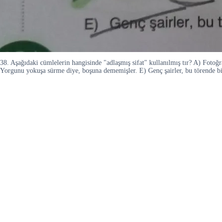
38. Aşağıdaki cümlelerin hangisinde "adlaşmış sifat" kullanılmış tır? A) Fotoğ
Yorgunu yokuşa sürme diye, boşuna dememişler. E) Genç şairler, bu törende bi