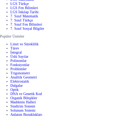
LGS Türkçe
LGS Fen Bilimleri
LGS İnkılap Tarihi
7. Sınıf Matematik
7. Sınıf Türkçe
7. Sınıf Fen Bilimleri
7. Sınıf Sosyal Bilgiler
Popüler Üniteler
Limit ve Süreklilik
Türev
İntegral
Üslü Sayılar
Polinomlar
Fonksiyonlar
Problemler
Trigonometri
Analitik Geometri
Elektrostatik
Dalgalar
Optik
DNA ve Genetik Kod
Organik Bileşikler
Maddenin Halleri
Sindirim Sistemi
Solunum Sistemi
Anlatım Bozuklukları