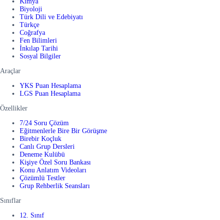
Kimya
Biyoloji
Türk Dili ve Edebiyatı
Türkçe
Coğrafya
Fen Bilimleri
İnkılap Tarihi
Sosyal Bilgiler
Araçlar
YKS Puan Hesaplama
LGS Puan Hesaplama
Özellikler
7/24 Soru Çözüm
Eğitmenlerle Bire Bir Görüşme
Birebir Koçluk
Canlı Grup Dersleri
Deneme Kulübü
Kişiye Özel Soru Bankası
Konu Anlatım Videoları
Çözümlü Testler
Grup Rehberlik Seansları
Sınıflar
12. Sınıf