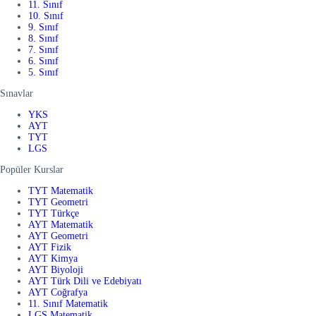
11. Sınıf
10. Sınıf
9. Sınıf
8. Sınıf
7. Sınıf
6. Sınıf
5. Sınıf
Sınavlar
YKS
AYT
TYT
LGS
Popüler Kurslar
TYT Matematik
TYT Geometri
TYT Türkçe
AYT Matematik
AYT Geometri
AYT Fizik
AYT Kimya
AYT Biyoloji
AYT Türk Dili ve Edebiyatı
AYT Coğrafya
11. Sınıf Matematik
LGS Matematik