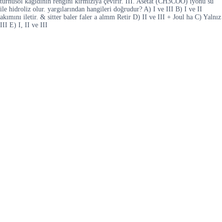
turnusol kağıdının rengini kırmızıya çevirir. III. Asetat (CH3COO) iyonu su
ile hidroliz olur. yargılarından hangileri doğrudur? A) I ve III B) I ve II
akımını iletir. & sitter baler faler a almm Retir D) II ve III + Joul ha C) Yalnız
III E) I, II ve III