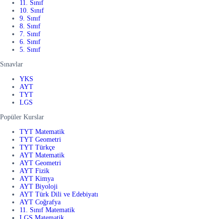
11. Sınıf
10. Sınıf
9. Sınıf
8. Sınıf
7. Sınıf
6. Sınıf
5. Sınıf
Sınavlar
YKS
AYT
TYT
LGS
Popüler Kurslar
TYT Matematik
TYT Geometri
TYT Türkçe
AYT Matematik
AYT Geometri
AYT Fizik
AYT Kimya
AYT Biyoloji
AYT Türk Dili ve Edebiyatı
AYT Coğrafya
11. Sınıf Matematik
LGS Matematik