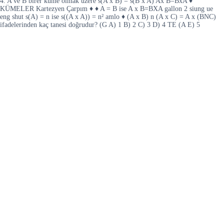
4. A ve B birer küme olmak üzere s(A x B) = s(B x A) Ax B=BxA ♦
KÜMELER Kartezyen Çarpım ♦ ♦ A = B ise A x B=BXA gallon 2 siung ue
eng shut s(A) = n ise s((A x A)) = n² amlo ♦ (A x B) n (A x C) = A x (BNC)
ifadelerinden kaç tanesi doğrudur? (G A) 1 B) 2 C) 3 D) 4 TE (A E) 5