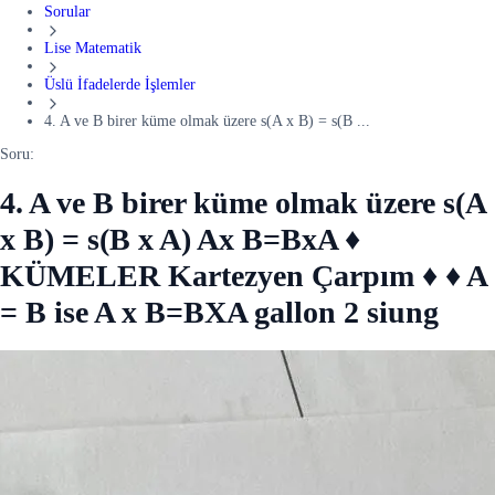
Sorular
Lise Matematik
Üslü İfadelerde İşlemler
4. A ve B birer küme olmak üzere s(A x B) = s(B ...
Soru:
4. A ve B birer küme olmak üzere s(A
x B) = s(B x A) Ax B=BxA ♦
KÜMELER Kartezyen Çarpım ♦ ♦ A
= B ise A x B=BXA gallon 2 siung