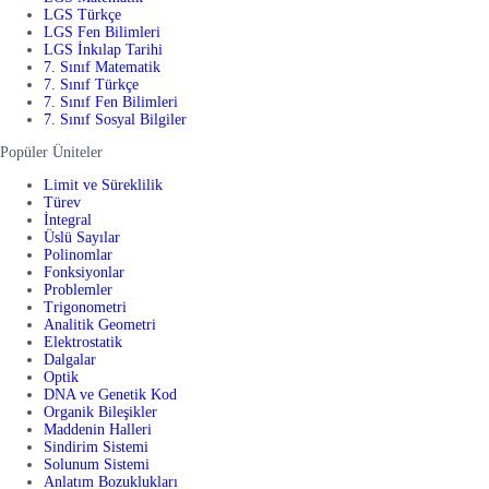
LGS Türkçe
LGS Fen Bilimleri
LGS İnkılap Tarihi
7. Sınıf Matematik
7. Sınıf Türkçe
7. Sınıf Fen Bilimleri
7. Sınıf Sosyal Bilgiler
Popüler Üniteler
Limit ve Süreklilik
Türev
İntegral
Üslü Sayılar
Polinomlar
Fonksiyonlar
Problemler
Trigonometri
Analitik Geometri
Elektrostatik
Dalgalar
Optik
DNA ve Genetik Kod
Organik Bileşikler
Maddenin Halleri
Sindirim Sistemi
Solunum Sistemi
Anlatım Bozuklukları