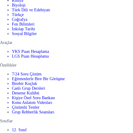
Kimya
Biyoloji
Türk Dili ve Edebiyatı
Türkçe
Coğrafya
Fen Bilimleri
İnkılap Tarihi
Sosyal Bilgiler
Araçlar
YKS Puan Hesaplama
LGS Puan Hesaplama
Özellikler
7/24 Soru Çözüm
Eğitmenlerle Bire Bir Görüşme
Birebir Koçluk
Canlı Grup Dersleri
Deneme Kulübü
Kişiye Özel Soru Bankası
Konu Anlatım Videoları
Çözümlü Testler
Grup Rehberlik Seansları
Sınıflar
12. Sınıf