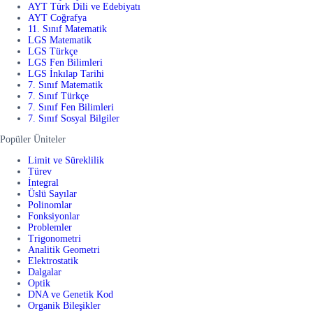
AYT Türk Dili ve Edebiyatı
AYT Coğrafya
11. Sınıf Matematik
LGS Matematik
LGS Türkçe
LGS Fen Bilimleri
LGS İnkılap Tarihi
7. Sınıf Matematik
7. Sınıf Türkçe
7. Sınıf Fen Bilimleri
7. Sınıf Sosyal Bilgiler
Popüler Üniteler
Limit ve Süreklilik
Türev
İntegral
Üslü Sayılar
Polinomlar
Fonksiyonlar
Problemler
Trigonometri
Analitik Geometri
Elektrostatik
Dalgalar
Optik
DNA ve Genetik Kod
Organik Bileşikler