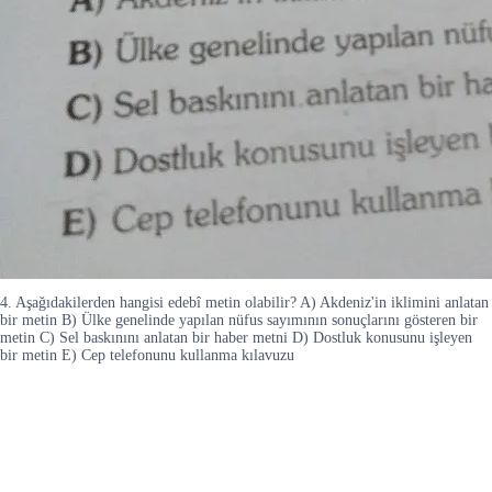
4. Aşağıdakilerden hangisi edebî metin olabilir? A) Akdeniz'in iklimini anlatan
bir metin B) Ülke genelinde yapılan nüfus sayımının sonuçlarını gösteren bir
metin C) Sel baskınını anlatan bir haber metni D) Dostluk konusunu işleyen
bir metin E) Cep telefonunu kullanma kılavuzu