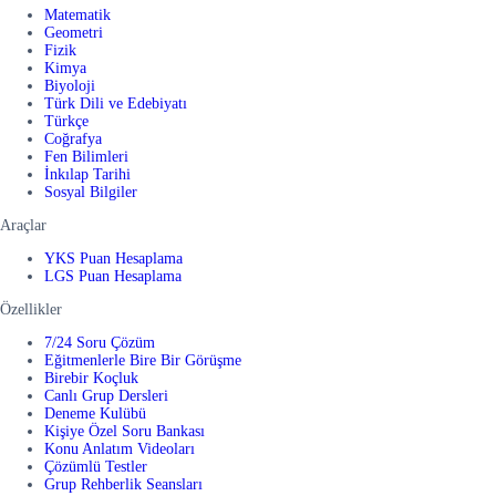
Matematik
Geometri
Fizik
Kimya
Biyoloji
Türk Dili ve Edebiyatı
Türkçe
Coğrafya
Fen Bilimleri
İnkılap Tarihi
Sosyal Bilgiler
Araçlar
YKS Puan Hesaplama
LGS Puan Hesaplama
Özellikler
7/24 Soru Çözüm
Eğitmenlerle Bire Bir Görüşme
Birebir Koçluk
Canlı Grup Dersleri
Deneme Kulübü
Kişiye Özel Soru Bankası
Konu Anlatım Videoları
Çözümlü Testler
Grup Rehberlik Seansları