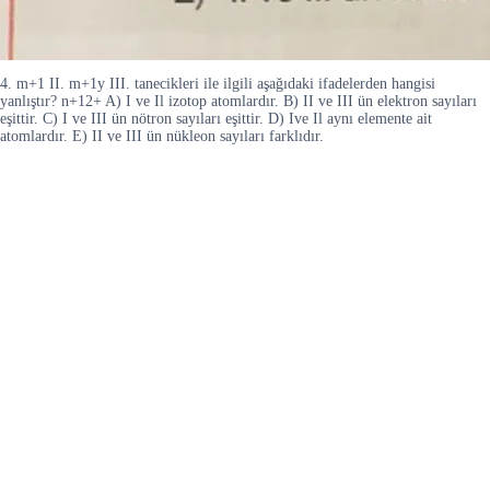
4. m+1 II. m+1y III. tanecikleri ile ilgili aşağıdaki ifadelerden hangisi
yanlıştır? n+12+ A) I ve Il izotop atomlardır. B) II ve III ün elektron sayıları
eşittir. C) I ve III ün nötron sayıları eşittir. D) Ive Il aynı elemente ait
atomlardır. E) II ve III ün nükleon sayıları farklıdır.