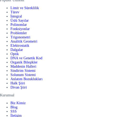
Popüler Üniteler
Limit ve Süreklilik
Türev
İntegral
Üslü Sayılar
Polinomlar
Fonksiyonlar
Problemler
Trigonometri
Analitik Geometri
Elektrostatik
Dalgalar
Optik
DNA ve Genetik Kod
Organik Bileşikler
Maddenin Halleri
Sindirim Sistemi
Solunum Sistemi
Anlatım Bozuklukları
Halk Şiiri
Divan Şiiri
Kurumsal
Biz Kimiz
Blog
SSS
İletişim