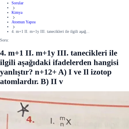
Sorular
Kimya
Atomun Yapısı
4. m+1 II. m+1y III. tanecikleri ile ilgili aşağ...
Soru:
4. m+1 II. m+1y III. tanecikleri ile
ilgili aşağıdaki ifadelerden hangisi
yanlıştır? n+12+ A) I ve Il izotop
atomlardır. B) II v