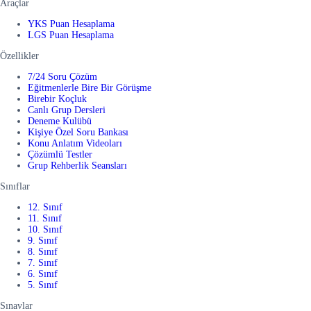
Araçlar
YKS Puan Hesaplama
LGS Puan Hesaplama
Özellikler
7/24 Soru Çözüm
Eğitmenlerle Bire Bir Görüşme
Birebir Koçluk
Canlı Grup Dersleri
Deneme Kulübü
Kişiye Özel Soru Bankası
Konu Anlatım Videoları
Çözümlü Testler
Grup Rehberlik Seansları
Sınıflar
12. Sınıf
11. Sınıf
10. Sınıf
9. Sınıf
8. Sınıf
7. Sınıf
6. Sınıf
5. Sınıf
Sınavlar