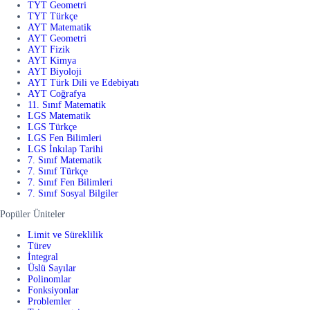
TYT Geometri
TYT Türkçe
AYT Matematik
AYT Geometri
AYT Fizik
AYT Kimya
AYT Biyoloji
AYT Türk Dili ve Edebiyatı
AYT Coğrafya
11. Sınıf Matematik
LGS Matematik
LGS Türkçe
LGS Fen Bilimleri
LGS İnkılap Tarihi
7. Sınıf Matematik
7. Sınıf Türkçe
7. Sınıf Fen Bilimleri
7. Sınıf Sosyal Bilgiler
Popüler Üniteler
Limit ve Süreklilik
Türev
İntegral
Üslü Sayılar
Polinomlar
Fonksiyonlar
Problemler