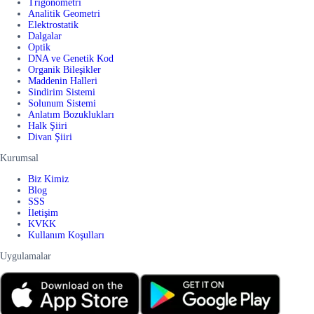
Trigonometri
Analitik Geometri
Elektrostatik
Dalgalar
Optik
DNA ve Genetik Kod
Organik Bileşikler
Maddenin Halleri
Sindirim Sistemi
Solunum Sistemi
Anlatım Bozuklukları
Halk Şiiri
Divan Şiiri
Kurumsal
Biz Kimiz
Blog
SSS
İletişim
KVKK
Kullanım Koşulları
Uygulamalar