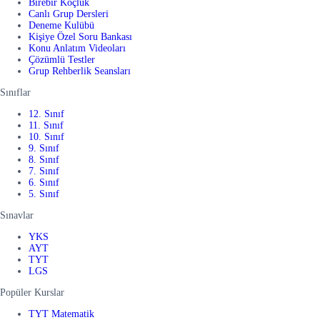
Birebir Koçluk
Canlı Grup Dersleri
Deneme Kulübü
Kişiye Özel Soru Bankası
Konu Anlatım Videoları
Çözümlü Testler
Grup Rehberlik Seansları
Sınıflar
12. Sınıf
11. Sınıf
10. Sınıf
9. Sınıf
8. Sınıf
7. Sınıf
6. Sınıf
5. Sınıf
Sınavlar
YKS
AYT
TYT
LGS
Popüler Kurslar
TYT Matematik