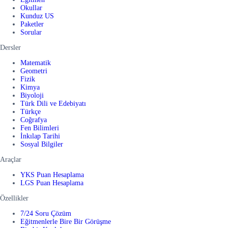
Okullar
Kunduz US
Paketler
Sorular
Dersler
Matematik
Geometri
Fizik
Kimya
Biyoloji
Türk Dili ve Edebiyatı
Türkçe
Coğrafya
Fen Bilimleri
İnkılap Tarihi
Sosyal Bilgiler
Araçlar
YKS Puan Hesaplama
LGS Puan Hesaplama
Özellikler
7/24 Soru Çözüm
Eğitmenlerle Bire Bir Görüşme