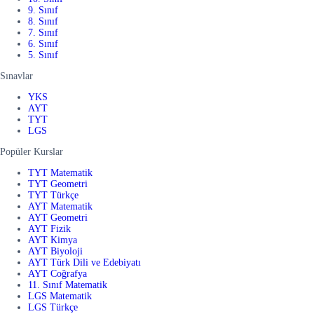
9. Sınıf
8. Sınıf
7. Sınıf
6. Sınıf
5. Sınıf
Sınavlar
YKS
AYT
TYT
LGS
Popüler Kurslar
TYT Matematik
TYT Geometri
TYT Türkçe
AYT Matematik
AYT Geometri
AYT Fizik
AYT Kimya
AYT Biyoloji
AYT Türk Dili ve Edebiyatı
AYT Coğrafya
11. Sınıf Matematik
LGS Matematik
LGS Türkçe