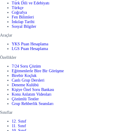
Türk Dili ve Edebiyatı
Türkçe
Coğrafya
Fen Bilimleri
İnkılap Tarihi
Sosyal Bilgiler
Araçlar
YKS Puan Hesaplama
LGS Puan Hesaplama
Özellikler
7/24 Soru Çözüm
Eğitmenlerle Bire Bir Görüşme
Birebir Koçluk
Canlı Grup Dersleri
Deneme Kulübü
Kişiye Özel Soru Bankası
Konu Anlatım Videoları
Çözümlü Testler
Grup Rehberlik Seansları
Sınıflar
12. Sınıf
11. Sınıf
10. Sınıf