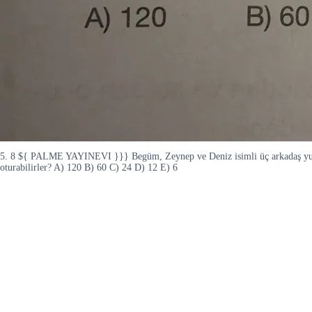
5. 8 ${ PALME YAYINEVI }}} Begüm, Zeynep ve Deniz isimli üç arkadaş yukarıda
oturabilirler? A) 120 B) 60 C) 24 D) 12 E) 6