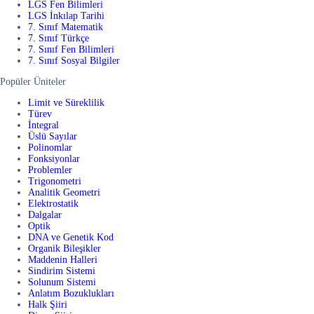
LGS Fen Bilimleri
LGS İnkılap Tarihi
7. Sınıf Matematik
7. Sınıf Türkçe
7. Sınıf Fen Bilimleri
7. Sınıf Sosyal Bilgiler
Popüler Üniteler
Limit ve Süreklilik
Türev
İntegral
Üslü Sayılar
Polinomlar
Fonksiyonlar
Problemler
Trigonometri
Analitik Geometri
Elektrostatik
Dalgalar
Optik
DNA ve Genetik Kod
Organik Bileşikler
Maddenin Halleri
Sindirim Sistemi
Solunum Sistemi
Anlatım Bozuklukları
Halk Şiiri