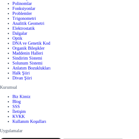
Polinomlar
Fonksiyonlar
Problemler
Trigonometri
Analitik Geometri
Elektrostatik
Dalgalar
Optik
DNA ve Genetik Kod
Organik Bileşikler
Maddenin Halleri
Sindirim Sistemi
Solunum Sistemi
Anlatım Bozuklukları
Halk Şiiri
Divan Şiiri
Kurumsal
Biz Kimiz
Blog
SSS
İletişim
KVKK
Kullanım Koşulları
Uygulamalar