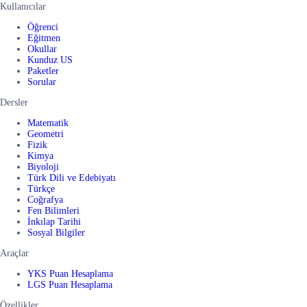
Kullanıcılar
Öğrenci
Eğitmen
Okullar
Kunduz US
Paketler
Sorular
Dersler
Matematik
Geometri
Fizik
Kimya
Biyoloji
Türk Dili ve Edebiyatı
Türkçe
Coğrafya
Fen Bilimleri
İnkılap Tarihi
Sosyal Bilgiler
Araçlar
YKS Puan Hesaplama
LGS Puan Hesaplama
Özellikler