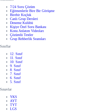
7/24 Soru Çözüm
Eğitmenlerle Bire Bir Görüşme
Birebir Koçluk
Canlı Grup Dersleri
Deneme Kulübü
Kişiye Özel Soru Bankası
Konu Anlatım Videoları
Çözümlü Testler
Grup Rehberlik Seansları
Sınıflar
12. Sınıf
11. Sınıf
10. Sınıf
9. Sınıf
8. Sınıf
7. Sınıf
6. Sınıf
5. Sınıf
Sınavlar
YKS
AYT
TYT
LGS