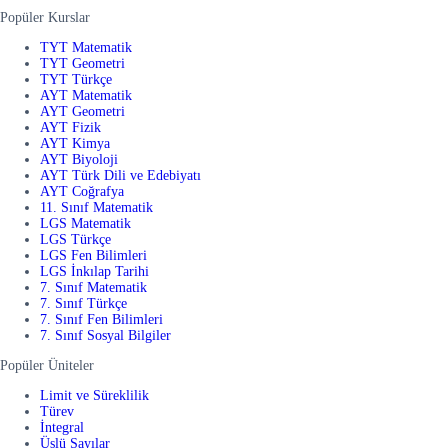
Popüler Kurslar
TYT Matematik
TYT Geometri
TYT Türkçe
AYT Matematik
AYT Geometri
AYT Fizik
AYT Kimya
AYT Biyoloji
AYT Türk Dili ve Edebiyatı
AYT Coğrafya
11. Sınıf Matematik
LGS Matematik
LGS Türkçe
LGS Fen Bilimleri
LGS İnkılap Tarihi
7. Sınıf Matematik
7. Sınıf Türkçe
7. Sınıf Fen Bilimleri
7. Sınıf Sosyal Bilgiler
Popüler Üniteler
Limit ve Süreklilik
Türev
İntegral
Üslü Sayılar