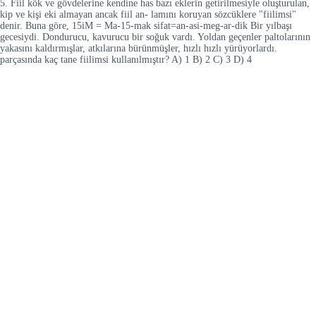
5. Fiil kök ve gövdelerine kendine has bazı eklerin getirilmesiyle oluşturulan,
kip ve kişi eki almayan ancak fiil an- lamını koruyan sözcüklere "fiilimsi"
denir. Buna göre, 15iM = Ma-15-mak sifat=an-asi-meg-ar-dik Bir yılbaşı
gecesiydi. Dondurucu, kavurucu bir soğuk vardı. Yoldan geçenler paltolarının
yakasını kaldırmışlar, atkılarına bürünmüşler, hızlı hızlı yürüyorlardı.
parçasında kaç tane fiilimsi kullanılmıştır? A) 1 B) 2 C) 3 D) 4