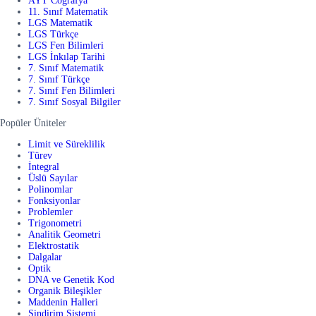
AYT Coğrafya
11. Sınıf Matematik
LGS Matematik
LGS Türkçe
LGS Fen Bilimleri
LGS İnkılap Tarihi
7. Sınıf Matematik
7. Sınıf Türkçe
7. Sınıf Fen Bilimleri
7. Sınıf Sosyal Bilgiler
Popüler Üniteler
Limit ve Süreklilik
Türev
İntegral
Üslü Sayılar
Polinomlar
Fonksiyonlar
Problemler
Trigonometri
Analitik Geometri
Elektrostatik
Dalgalar
Optik
DNA ve Genetik Kod
Organik Bileşikler
Maddenin Halleri
Sindirim Sistemi