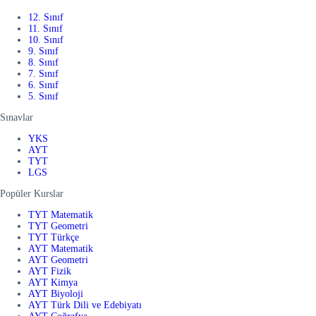
12. Sınıf
11. Sınıf
10. Sınıf
9. Sınıf
8. Sınıf
7. Sınıf
6. Sınıf
5. Sınıf
Sınavlar
YKS
AYT
TYT
LGS
Popüler Kurslar
TYT Matematik
TYT Geometri
TYT Türkçe
AYT Matematik
AYT Geometri
AYT Fizik
AYT Kimya
AYT Biyoloji
AYT Türk Dili ve Edebiyatı