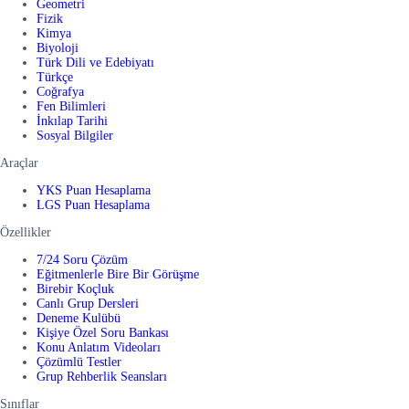
Geometri
Fizik
Kimya
Biyoloji
Türk Dili ve Edebiyatı
Türkçe
Coğrafya
Fen Bilimleri
İnkılap Tarihi
Sosyal Bilgiler
Araçlar
YKS Puan Hesaplama
LGS Puan Hesaplama
Özellikler
7/24 Soru Çözüm
Eğitmenlerle Bire Bir Görüşme
Birebir Koçluk
Canlı Grup Dersleri
Deneme Kulübü
Kişiye Özel Soru Bankası
Konu Anlatım Videoları
Çözümlü Testler
Grup Rehberlik Seansları
Sınıflar