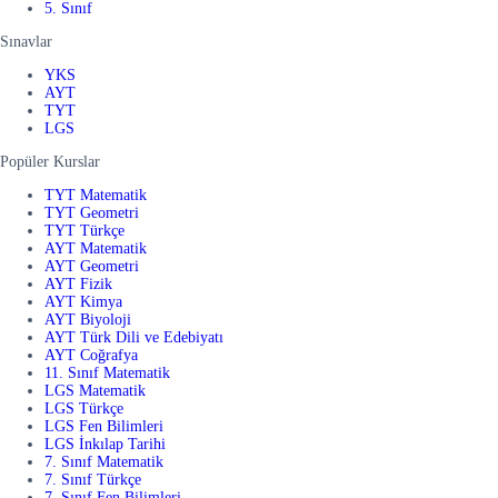
5. Sınıf
Sınavlar
YKS
AYT
TYT
LGS
Popüler Kurslar
TYT Matematik
TYT Geometri
TYT Türkçe
AYT Matematik
AYT Geometri
AYT Fizik
AYT Kimya
AYT Biyoloji
AYT Türk Dili ve Edebiyatı
AYT Coğrafya
11. Sınıf Matematik
LGS Matematik
LGS Türkçe
LGS Fen Bilimleri
LGS İnkılap Tarihi
7. Sınıf Matematik
7. Sınıf Türkçe
7. Sınıf Fen Bilimleri