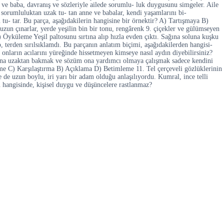
e ve baba, davranış ve sözleriyle ailede sorumlu- luk duygusunu simgeler. Aile
 sorumluluktan uzak tu- tan anne ve babalar, kendi yaşamlarını bi-
 tu- tar. Bu parça, aşağıdakilerin hangisine bir örnektir? A) Tartışmaya B)
un çınarlar, yerde yeşilin bin bir tonu, rengârenk 9. çiçekler ve gülümseyen
 Öyküleme Yeşil paltosunu sırtına alıp hızla evden çıktı. Sağına soluna kuşku
 terden sırılsıklamdı. Bu parçanın anlatım biçimi, aşağıdakilerden hangisi-
arın acılarını yüreğinde hissetmeyen kimseye nasıl aydın diyebilirsiniz?
larına uzaktan bakmak ve sözüm ona yardımcı olmaya çalışmak sadece kendini
leme C) Karşılaştırma B) Açıklama D) Betimleme 11. Tel çerçeveli gözlüklerinin
 de uzun boylu, iri yarı bir adam olduğu anlaşılıyordu. Kumral, ince telli
 hangisinde, kişisel duygu ve düşüncelere rastlanmaz?