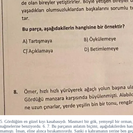
5. Gördüğüm en güzel kıyı kasabasıydı. Masmavi bir gök, yemyeşil bir orman, şırı
nağmelerine benziyordu. 6. 7. Bu parçanın anlatım biçimi, aşağıdakilerden ha
mamıştı. İnsan, eline alınca bırakamıyordu. Sanki o kahramanın yerine ben geç