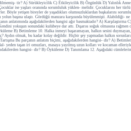
 edilmemiş- tir? A) Sürükleyicilik C) Etkileyicilik B) Özgünlük D) Yalınlık Ann
ocuklar ise yaşları oranında sorumluluk yüklen- melidir. Çocuklarını her türlü
rler. Böyle yetişen bireyler de yaşadıkları olumsuzluklardan başkalarını sorumlu
lun başına ulaştı. Gördüğü manzara karşısında büyülenmişti. Alabildiği- ne uz
anın anlatımında aşağıdakilerden hangisi ağır basmaktadır? A) Karşılaştırma C)
 Kendini yokuşun sonundaki kulübeye dar attı. Dışarısı soğuk olmasına rağmen o,
leme B) Betimleme 10. Halka inmeyi başaramayan, halkın sesini duymayan, onl
i hiç? Aydın olmak, bu kadar kolay değildir. Hiçbir şey yapmadan halkın sorun
D) Tartışma Bu parçanın anlatım biçimi, aşağıdakilerden hangisi- dir? A) Betim
al- yeden taşan iri omuzları, masaya yayılmış uzun kolları ve kocaman elleriyle
şağıdakilerden hangisi- dir? B) Öyküleme D) Tanımlama 12. Aşağıdaki cümlelerin