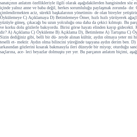
sanatçının anlatım özellikleriyle ilgili olarak aşağıdakilerden hangisinden söz
içinde yalnız anne ve baba değil, herkes sorumluluğu paylaşmak zorunda- dır. Ç
çimlendirmekten aciz, sürekli başkalarının yönetimin- de olan bireyler yetiştiri
Öykülemeye C) Açıklamaya D) Betimlemeye Ömer, hızlı hızlı yürüyerek ağaçlı yo
yüzüyle güneş, çıkacağı bu uzun yolculuğu ona daha da çekici kılmıştı. Bu parç
ve korku dolu gözlerle bakıyordu. Birisi görse hayatı elinden kayıp gidecekti.
dir? A) Açıklama C) Öyküleme B) Açıklama D), Betimleme A) Tartışma C) Öykü
Sizin dediğiniz gibi, belli bir dü- zeyde alınan kültür, aydın olmaya yeter m
teselli et- mektir. Aydın olma bilincini yüreğinde taşıyana aydın derim ben. 
arkasından gözlerini kısarak bakmasıyla ileri düzeyde bir miyop; oturduğu sand
saçlarına, ace- leci beyazlar dolmuştu yer yer. Bu parçanın anlatım biçimi, a