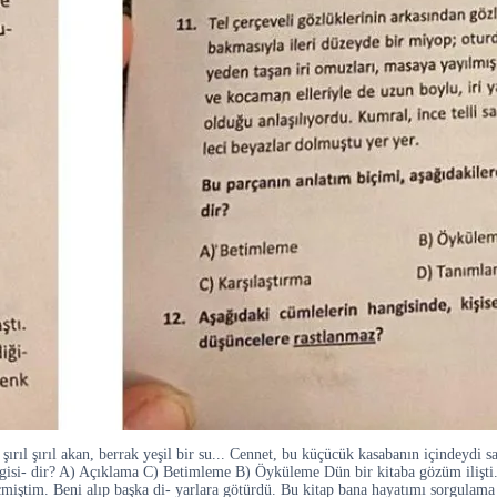
l şırıl akan, berrak yeşil bir su... Cennet, bu küçücük kasabanın içindeydi sank
ngisi- dir? A) Açıklama C) Betimleme B) Öyküleme Dün bir kitaba gözüm ilişti
miştim. Beni alıp başka di- yarlara götürdü. Bu kitap bana hayatımı sorgulama