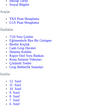
İnkılap Tarihi
Sosyal Bilgiler
Araçlar
YKS Puan Hesaplama
LGS Puan Hesaplama
Özellikler
7/24 Soru Çözüm
Eğitmenlerle Bire Bir Görüşme
Birebir Koçluk
Canlı Grup Dersleri
Deneme Kulübü
Kişiye Özel Soru Bankası
Konu Anlatım Videoları
Çözümlü Testler
Grup Rehberlik Seansları
Sınıflar
12. Sınıf
11. Sınıf
10. Sınıf
9. Sınıf
8. Sınıf
7. Sınıf
6. Sınıf