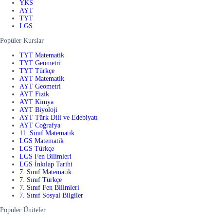
YKS
AYT
TYT
LGS
Popüler Kurslar
TYT Matematik
TYT Geometri
TYT Türkçe
AYT Matematik
AYT Geometri
AYT Fizik
AYT Kimya
AYT Biyoloji
AYT Türk Dili ve Edebiyatı
AYT Coğrafya
11. Sınıf Matematik
LGS Matematik
LGS Türkçe
LGS Fen Bilimleri
LGS İnkılap Tarihi
7. Sınıf Matematik
7. Sınıf Türkçe
7. Sınıf Fen Bilimleri
7. Sınıf Sosyal Bilgiler
Popüler Üniteler