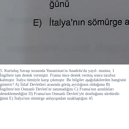
5. Kurtuluş Savaşı sırasında Yunanistan'ın Anadolu'da yayıl- masina; 1
İngiltere tam destek vermiştir. Fransa önce destek vermiş sonra tarafsız
kalmıştır. İtalya tümüyle karşı çıkmıştır. Bu bilgiler aşağıdakilerden hangisini
gösterir? A) İtilaf Devletleri arasında görüş ayrılığının olduğunu B)
İngiltere'nin Osmanlı Devleti'ni tanımadığını C) Fransa'nın azınlıkları
desteklemediğini D) Fransa'nın Osmanlı Devleti'yle dostluğunu sürdürdü-
ğünü E) İtalya'nın sömürge anlayışından uzaklaştığını 45