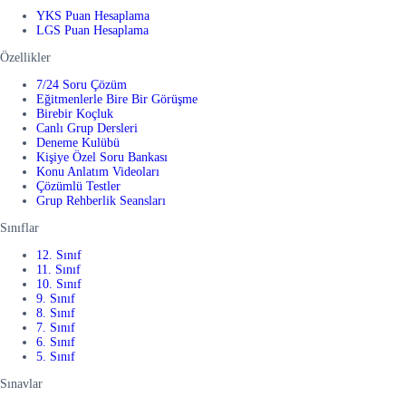
YKS Puan Hesaplama
LGS Puan Hesaplama
Özellikler
7/24 Soru Çözüm
Eğitmenlerle Bire Bir Görüşme
Birebir Koçluk
Canlı Grup Dersleri
Deneme Kulübü
Kişiye Özel Soru Bankası
Konu Anlatım Videoları
Çözümlü Testler
Grup Rehberlik Seansları
Sınıflar
12. Sınıf
11. Sınıf
10. Sınıf
9. Sınıf
8. Sınıf
7. Sınıf
6. Sınıf
5. Sınıf
Sınavlar