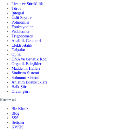
Limit ve Süreklilik
Türev
İntegral
Üslü Sayılar
Polinomlar
Fonksiyonlar
Problemler
Trigonometri
Analitik Geometri
Elektrostatik
Dalgalar
Optik
DNA ve Genetik Kod
Organik Bileşikler
Maddenin Halleri
Sindirim Sistemi
Solunum Sistemi
Anlatım Bozuklukları
Halk Şiiri
Divan Şiiri
Kurumsal
Biz Kimiz
Blog
SSS
İletişim
KVKK