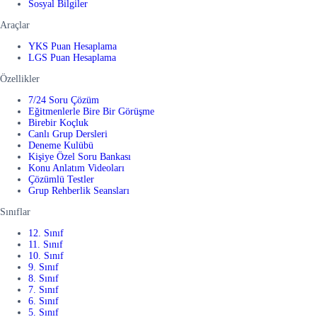
Sosyal Bilgiler
Araçlar
YKS Puan Hesaplama
LGS Puan Hesaplama
Özellikler
7/24 Soru Çözüm
Eğitmenlerle Bire Bir Görüşme
Birebir Koçluk
Canlı Grup Dersleri
Deneme Kulübü
Kişiye Özel Soru Bankası
Konu Anlatım Videoları
Çözümlü Testler
Grup Rehberlik Seansları
Sınıflar
12. Sınıf
11. Sınıf
10. Sınıf
9. Sınıf
8. Sınıf
7. Sınıf
6. Sınıf
5. Sınıf