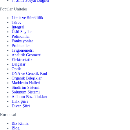
7. Sınıf Sosyal Bilgiler
Popüler Üniteler
Limit ve Süreklilik
Türev
İntegral
Üslü Sayılar
Polinomlar
Fonksiyonlar
Problemler
Trigonometri
Analitik Geometri
Elektrostatik
Dalgalar
Optik
DNA ve Genetik Kod
Organik Bileşikler
Maddenin Halleri
Sindirim Sistemi
Solunum Sistemi
Anlatım Bozuklukları
Halk Şiiri
Divan Şiiri
Kurumsal
Biz Kimiz
Blog