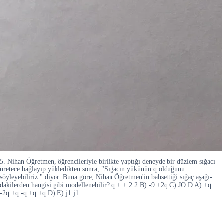
5. Nihan Öğretmen, öğrencileriyle birlikte yaptığı deneyde bir düzlem sığacı
üretece bağlayıp yükledikten sonra, "Sığacın yükünün q olduğunu
söyleyebiliriz." diyor. Buna göre, Nihan Öğretmen'in bahsettiği sığaç aşağı-
dakilerden hangisi gibi modellenebilir? q + + 2 2 B) -9 +2q C) JO D A) +q
-2q +q -q +q +q D) E) j1 j1