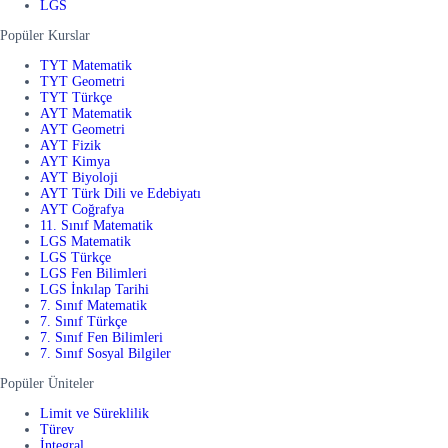
LGS
Popüler Kurslar
TYT Matematik
TYT Geometri
TYT Türkçe
AYT Matematik
AYT Geometri
AYT Fizik
AYT Kimya
AYT Biyoloji
AYT Türk Dili ve Edebiyatı
AYT Coğrafya
11. Sınıf Matematik
LGS Matematik
LGS Türkçe
LGS Fen Bilimleri
LGS İnkılap Tarihi
7. Sınıf Matematik
7. Sınıf Türkçe
7. Sınıf Fen Bilimleri
7. Sınıf Sosyal Bilgiler
Popüler Üniteler
Limit ve Süreklilik
Türev
İntegral