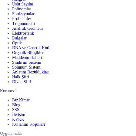
Üslü Sayılar
Polinomlar
Fonksiyonlar
Problemler
Trigonometri
Analitik Geometri
Elektrostatik
Dalgalar
Optik
DNA ve Genetik Kod
Organik Bileşikler
Maddenin Halleri
Sindirim Sistemi
Solunum Sistemi
Anlatım Bozuklukları
Halk Şiiri
Divan Şiiri
Kurumsal
Biz Kimiz
Blog
SSS
İletişim
KVKK
Kullanım Koşulları
Uygulamalar