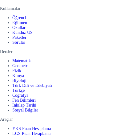
Kullanıcılar
Öğrenci
Eğitmen
Okullar
Kunduz US
Paketler
Sorular
Dersler
Matematik
Geometri
Fizik
Kimya
Biyoloji
Türk Dili ve Edebiyatı
Türkçe
Coğrafya
Fen Bilimleri
İnkılap Tarihi
Sosyal Bilgiler
Araçlar
YKS Puan Hesaplama
LGS Puan Hesaplama