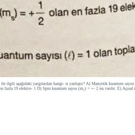
le ilgili aşağıdaki yargılardan hangi- si yanlıştır? A) Manyetik kuantum sayısı
n en fazla 19 elektro- 1 D) Spin kuantum sayısı (m₂) = +- 2 nu vardır. E) Açıs