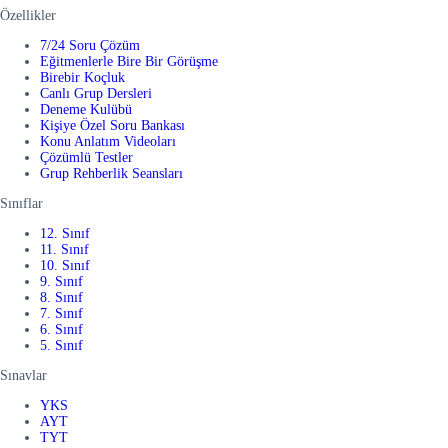
Özellikler
7/24 Soru Çözüm
Eğitmenlerle Bire Bir Görüşme
Birebir Koçluk
Canlı Grup Dersleri
Deneme Kulübü
Kişiye Özel Soru Bankası
Konu Anlatım Videoları
Çözümlü Testler
Grup Rehberlik Seansları
Sınıflar
12. Sınıf
11. Sınıf
10. Sınıf
9. Sınıf
8. Sınıf
7. Sınıf
6. Sınıf
5. Sınıf
Sınavlar
YKS
AYT
TYT